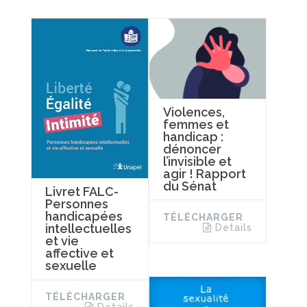
Violences,
femmes et
handicap :
dénoncer
l’invisible et
agir ! Rapport
du Sénat
Livret FALC-
Personnes
handicapées
TÉLÉCHARGER
intellectuelles
Details
et vie
affective et
sexuelle
TÉLÉCHARGER