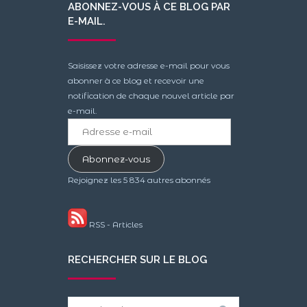
ABONNEZ-VOUS À CE BLOG PAR
E-MAIL.
Saisissez votre adresse e-mail pour vous
abonner à ce blog et recevoir une
notification de chaque nouvel article par
e-mail.
Adresse
e-
mail
Abonnez-vous
Rejoignez les 5 834 autres abonnés
RSS - Articles
RECHERCHER SUR LE BLOG
Search