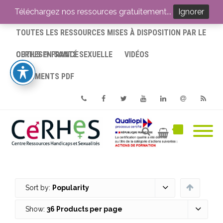
ACCUEIL
Téléchargez nos ressources gratuitement...
Ignorer
TOUTES LES RESSOURCES MISES À DISPOSITION PAR LE
CERHES® FRANCE
OUTILS EN SANTÉ SEXUELLE
VIDÉOS
DOCUMENTS PDF
Phone
Facebook
Twitter
Youtube
Linkedin
Email
RSS
Sort by:
Popularity
Show:
36 Products per page