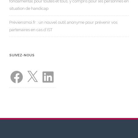
fondamental pour toutes et tous, y compris pour les personnes en
situation de handicap
Préviensmoi.fr : un nouvel outil anonyme pour prévenir vos
partenaires en cas d’IST
SUIVEZ-NOUS
Facebook
X
LinkedIn