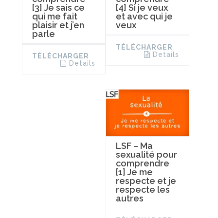
[3] Je sais ce
[4] Si je veux
qui me fait
et avec qui je
plaisir et j’en
veux
parle
TÉLÉCHARGER
Details
TÉLÉCHARGER
Details
LSF – Ma
sexualité pour
comprendre
[1] Je me
respecte et je
respecte les
autres