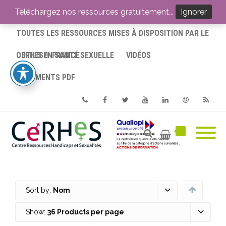
ACCUEIL
Téléchargez nos ressources gratuitement...
Ignorer
TOUTES LES RESSOURCES MISES À DISPOSITION PAR LE
CERHES® FRANCE
OUTILS EN SANTÉ SEXUELLE
VIDÉOS
DOCUMENTS PDF
Phone
Facebook
Twitter
Youtube
Linkedin
Email
RSS
Sort by:
Nom
Show:
36 Products per page