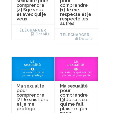
sexualité pour
pour
comprendre
comprendre
[4] Si je veux
[1] Je me
et avec qui je
respecte et je
veux
respecte les
autres
TÉLÉCHARGER
Details
TÉLÉCHARGER
Details
Ma sexualité
Ma sexualité
pour
pour
comprendre
comprendre
[2] Je suis libre
[3] Je sais ce
et je me
qui me fait
protège
plaisir et j’en