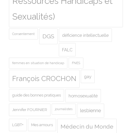
Ressources Handicaps et
Sexualités)
Consentement
déficience intellectuelle
DGS
FALC
femmes en situation de handicap
FNES
gay
François CROCHON
guide des bonnes pratiques
homosexualité
journalistes
Jennifer FOURNIER
lesbienne
LGBT+
Mes amours
Médecin du Monde