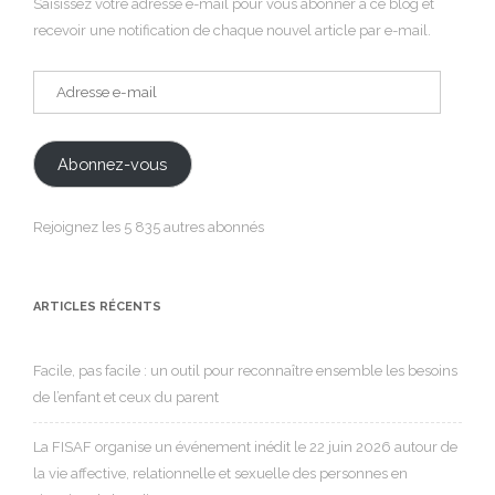
Saisissez votre adresse e-mail pour vous abonner à ce blog et
recevoir une notification de chaque nouvel article par e-mail.
Adresse
e-
mail
Abonnez-vous
Rejoignez les 5 835 autres abonnés
ARTICLES RÉCENTS
Facile, pas facile : un outil pour reconnaître ensemble les besoins
de l’enfant et ceux du parent
La FISAF organise un événement inédit le 22 juin 2026 autour de
la vie affective, relationnelle et sexuelle des personnes en