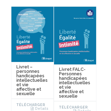
Livret –
Livret FALC-
personnes
Personnes
handicapées
handicapées
intellectuelles
intellectuelles
et vie
et vie
affective et
affective et
sexuelle
sexuelle
TÉLÉCHARGER
TÉLÉCHARGER
Details