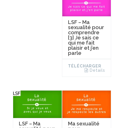
LSF – Ma
sexualité pour
comprendre
[3] Je sais ce
qui me fait
plaisir et j’en
parle
TÉLÉCHARGER
Details
LSF – Ma
Ma sexualité