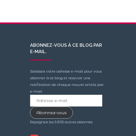
ABONNEZ-VOUS À CE BLOG PAR
E-MAIL.
Saisissez votre adresse e-mail pour vous
abonner à ce blog et recevoir une
notification de chaque nouvel article par
e-mail.
Adresse
e-
mail
Abonnez-vous
Rejoignez les 5 835 autres abonnés