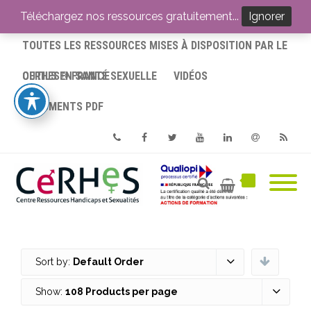
ACCUEIL
Téléchargez nos ressources gratuitement...
Ignorer
TOUTES LES RESSOURCES MISES À DISPOSITION PAR LE
CERHES® FRANCE
OUTILS EN SANTÉ SEXUELLE
VIDÉOS
DOCUMENTS PDF
Phone
Facebook
Twitter
Youtube
Linkedin
Email
RSS
Sort by:
Default Order
Show:
108 Products per page