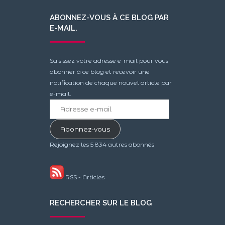
ABONNEZ-VOUS À CE BLOG PAR
E-MAIL.
Saisissez votre adresse e-mail pour vous
abonner à ce blog et recevoir une
notification de chaque nouvel article par
e-mail.
Adresse
e-
mail
Abonnez-vous
Rejoignez les 5 834 autres abonnés
RSS - Articles
RECHERCHER SUR LE BLOG