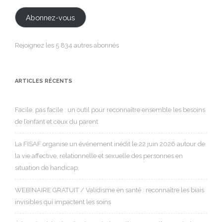
mail
Abonnez-vous
Rejoignez les 5 834 autres abonnés
ARTICLES RÉCENTS
Facile, pas facile : un outil pour reconnaître ensemble les besoins
de l’enfant et ceux du parent
La FISAF organise un événement inédit le 22 juin 2026 autour de
la vie affective, relationnelle et sexuelle des personnes en
situation de handicap.
WEBINAIRE GRATUIT / Validisme en santé : reconnaître les biais
invisibles qui impactent les soins