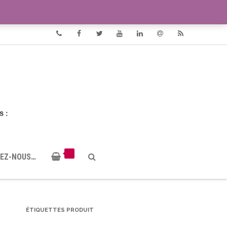
VIDÉOS
DOCUMENTS PDF
Phone
Facebook
Twitter
Youtube
Linkedin
Email
RSS
EZ-NOUS…
ÉTIQUETTES PRODUIT