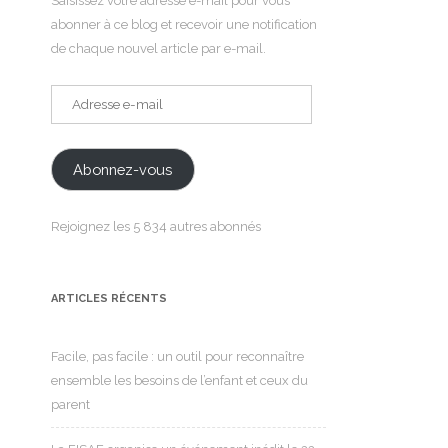
Saisissez votre adresse e-mail pour vous
abonner à ce blog et recevoir une notification
de chaque nouvel article par e-mail.
Adresse
e-
mail
Abonnez-vous
Rejoignez les 5 834 autres abonnés
ARTICLES RÉCENTS
Facile, pas facile : un outil pour reconnaître
ensemble les besoins de l’enfant et ceux du
parent