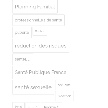
Planning Familial
professionnel.le.s de santé
Quebec
puberté
réduction des risques
santéBD
Santé Publique France
sexualité
santé sexuelle
Sidaction
Sénat
Trisomie 21
trans*