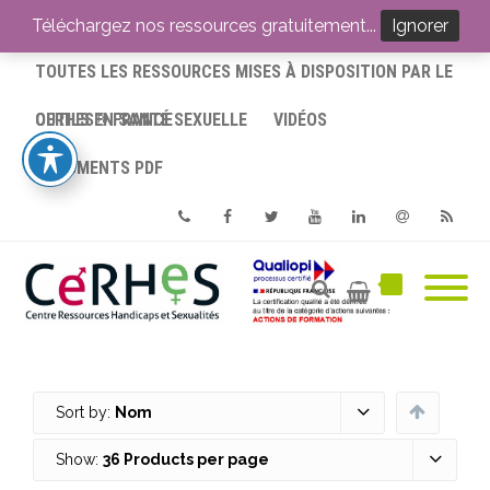
ACCUEIL
Téléchargez nos ressources gratuitement...
Ignorer
TOUTES LES RESSOURCES MISES À DISPOSITION PAR LE
CERHES® FRANCE
OUTILS EN SANTÉ SEXUELLE
VIDÉOS
DOCUMENTS PDF
Phone
Facebook
Twitter
Youtube
Linkedin
Email
RSS
Sort by:
Nom
Show:
36 Products per page