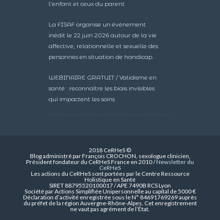
l’enfant et ceux du parent
La FISAF organise un événement
inédit le 22 juin 2026 autour de la vie
affective, relationnelle et sexuelle des
personnes en situation de handicap.
WEBINAIRE GRATUIT / Validisme en
santé : reconnaître les biais invisibles
qui impactent les soins
2018 CeRHeS ©
Blog administré par François CROCHON, sexologue clinicien,
Président fondateur du CeRHeS France en 2010 /
Newsletter du
CeRHeS
Les actions du CeRHeS sont portées par le Centre Ressource
Holistique en Santé
SIRET 88795520100017 / APE 7490B RCS Lyon
Société par Actions Simplifiée Unipersonnelle au capital de 5000 €
Déclaration d’activité enregistrée sous le N° 84691769269 auprès
du préfet de la région Auvergne-Rhône-Alpes. Cet enregistrement
ne vaut pas agrément de l’État.