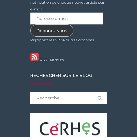
notification de chaque nouvel article par
e-mail.
Adresse
e-
mail
Abonnez-vous
Rejoignez les 5 834 autres abonnés
RSS - Articles
RECHERCHER SUR LE BLOG
Search
for: