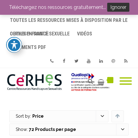
ACCUEIL
Téléchargez nos ressources gratuitement...
Ignorer
TOUTES LES RESSOURCES MISES À DISPOSITION PAR LE
CERHES® FRANCE
OUTILS EN SANTÉ SEXUELLE
VIDÉOS
DOCUMENTS PDF
Phone
Facebook
Twitter
Youtube
Linkedin
Email
RSS
Sort by:
Price
Show:
72 Products per page