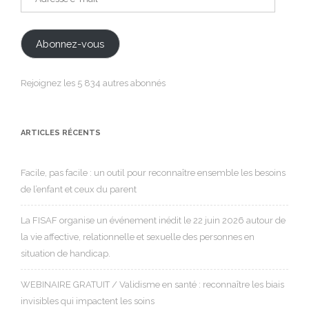
e-
mail
Abonnez-vous
Rejoignez les 5 834 autres abonnés
ARTICLES RÉCENTS
Facile, pas facile : un outil pour reconnaître ensemble les besoins
de l’enfant et ceux du parent
La FISAF organise un événement inédit le 22 juin 2026 autour de
la vie affective, relationnelle et sexuelle des personnes en
situation de handicap.
WEBINAIRE GRATUIT / Validisme en santé : reconnaître les biais
invisibles qui impactent les soins