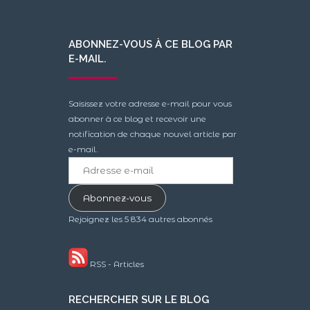
ABONNEZ-VOUS À CE BLOG PAR
E-MAIL.
Saisissez votre adresse e-mail pour vous
abonner à ce blog et recevoir une
notification de chaque nouvel article par
e-mail.
Adresse
e-
mail
Abonnez-vous
Rejoignez les 5 834 autres abonnés
RSS - Articles
RECHERCHER SUR LE BLOG