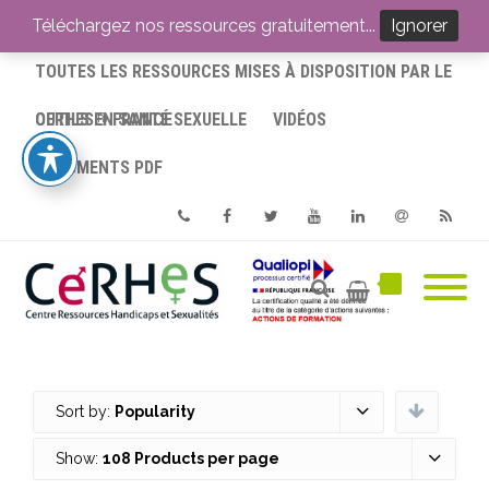
ACCUEIL
Téléchargez nos ressources gratuitement...
Ignorer
TOUTES LES RESSOURCES MISES À DISPOSITION PAR LE
CERHES® FRANCE
OUTILS EN SANTÉ SEXUELLE
VIDÉOS
DOCUMENTS PDF
Phone
Facebook
Twitter
Youtube
Linkedin
Email
RSS
Sort by:
Popularity
Show:
108 Products per page