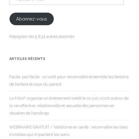
e-
mail
Abonnez-vous
Rejoignez les 5 834 autres abonnés
ARTICLES RÉCENTS
Facile, pas facile : un outil pour reconnaître ensemble les besoins
de l’enfant et ceux du parent
La FISAF organise un événement inédit le 22 juin 2026 autour de
la vie affective, relationnelle et sexuelle des personnes en
situation de handicap.
WEBINAIRE GRATUIT / Validisme en santé : reconnaître les biais
invisibles qui impactent les soins