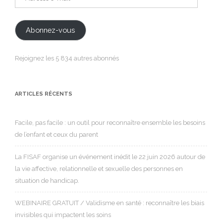
e-
mail
Abonnez-vous
Rejoignez les 5 834 autres abonnés
ARTICLES RÉCENTS
Facile, pas facile : un outil pour reconnaître ensemble les besoins
de l’enfant et ceux du parent
La FISAF organise un événement inédit le 22 juin 2026 autour de
la vie affective, relationnelle et sexuelle des personnes en
situation de handicap.
WEBINAIRE GRATUIT / Validisme en santé : reconnaître les biais
invisibles qui impactent les soins