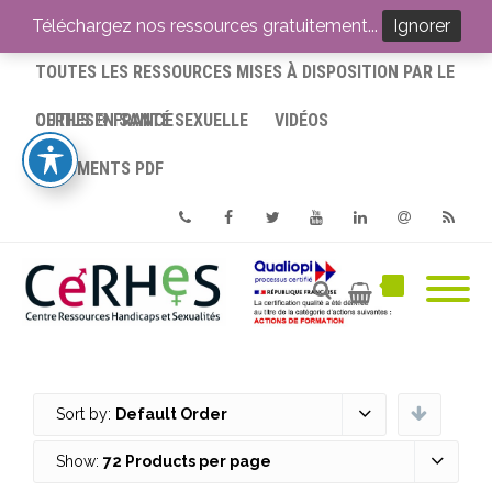
ACCUEIL
Téléchargez nos ressources gratuitement...
Ignorer
TOUTES LES RESSOURCES MISES À DISPOSITION PAR LE
CERHES® FRANCE
OUTILS EN SANTÉ SEXUELLE
VIDÉOS
DOCUMENTS PDF
Phone
Facebook
Twitter
Youtube
Linkedin
Email
RSS
Sort by:
Default Order
Show:
72 Products per page