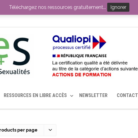
ITION PAR LE CERHES® FRANCE
OUTILS EN SANTÉ SEXUELLE
Téléchargez nos ressources gratuitement...
Ignorer
RESSOURCES EN LIBRE ACCÈS
NEWSLETTER
CONTACT
roducts per page