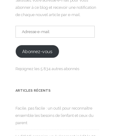
Saisissez votre adresse e-mail pour vous
abonner à ce blog et recevoir une notification
de chaque nouvel article par e-mail.
Adresse
e-
mail
Abonnez-vous
Rejoignez les 5 834 autres abonnés
ARTICLES RÉCENTS
Facile, pas facile : un outil pour reconnaître
ensemble les besoins de l’enfant et ceux du
parent