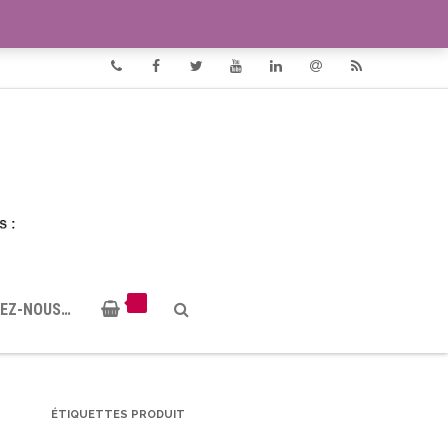
VIDÉOS
DOCUMENTS PDF
Phone
Facebook
Twitter
Youtube
Linkedin
Email
RSS
EZ-NOUS…
ÉTIQUETTES PRODUIT