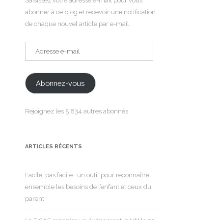
Saisissez votre adresse e-mail pour vous
abonner à ce blog et recevoir une notification
de chaque nouvel article par e-mail.
Adresse
e-
mail
Abonnez-vous
Rejoignez les 5 834 autres abonnés
ARTICLES RÉCENTS
Facile, pas facile : un outil pour reconnaître
ensemble les besoins de l’enfant et ceux du
parent