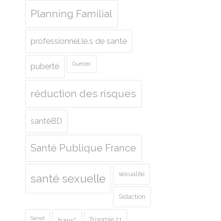
Planning Familial
professionnel.le.s de santé
Quebec
puberté
réduction des risques
santéBD
Santé Publique France
sexualité
santé sexuelle
Sidaction
Sénat
Trisomie 21
trans*