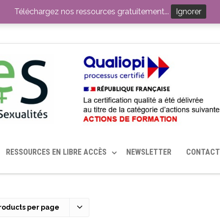
ITION PAR LE CERHES® FRANCE
OUTILS EN SANTÉ SEXUELLE
Téléchargez nos ressources gratuitement...
Ignorer
RESSOURCES EN LIBRE ACCÈS
NEWSLETTER
CONTACT
roducts per page