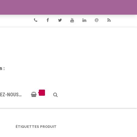
VIDÉOS
DOCUMENTS PDF
Phone
Facebook
Twitter
Youtube
Linkedin
Email
RSS
EZ-NOUS…
ÉTIQUETTES PRODUIT