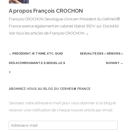
A propos François CROCHON
François CROCHON Sexologue clinicien Président du CeRHeS®
France exerce également en cabinet libéral (RDV sur Doctolib)
Voir tous les articles de François CROCHON
→
Post
← PRÉCÉDENT
JE T’AIME, ETC. QUID
SEXUALITÉ DES « SÉNIORS »
navigation
DES ACOMPAGNANT.E.S SEXUEL.LE.S
SUIVANT →
?
ABONNEZ-VOUS AU BLOG DU CERHES® FRANCE
Saisissez votre adresse e-mail pour vous abonner à ce blog et
recevoir une notification de chaque nouvel article par email.
Adresse
e-