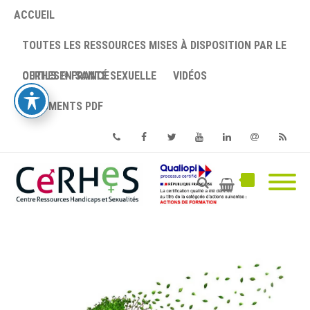
ACCUEIL
TOUTES LES RESSOURCES MISES À DISPOSITION PAR LE
CERHES® FRANCE
OUTILS EN SANTÉ SEXUELLE
VIDÉOS
DOCUMENTS PDF
Phone
Facebook
Twitter
Youtube
Linkedin
Email
RSS