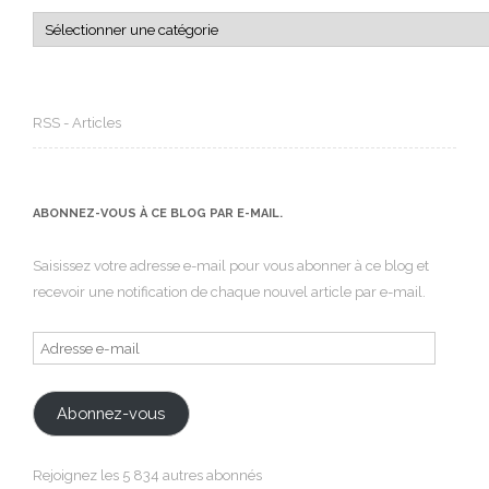
Catégories
RSS - Articles
ABONNEZ-VOUS À CE BLOG PAR E-MAIL.
Saisissez votre adresse e-mail pour vous abonner à ce blog et
recevoir une notification de chaque nouvel article par e-mail.
Adresse
e-
mail
Abonnez-vous
Rejoignez les 5 834 autres abonnés