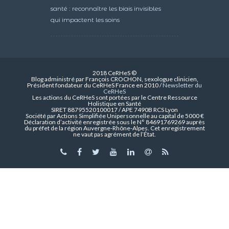
santé : reconnaître les biais invisibles
qui impactent les soins
2018 CeRHeS ©
Blog administré par François CROCHON, sexologue clinicien,
Président fondateur du CeRHeS France en 2010 /
Newsletter du
CeRHeS
Les actions du CeRHeS sont portées par le Centre Ressource
Holistique en Santé
SIRET 88795520100017 / APE 7490B RCS Lyon
Société par Actions Simplifiée Unipersonnelle au capital de 5000 €
Déclaration d’activité enregistrée sous le N° 84691769269 auprès
du préfet de la région Auvergne-Rhône-Alpes. Cet enregistrement
ne vaut pas agrément de l’État.