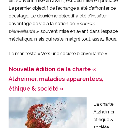
est souvent mise en avant, est peu mise en pratique.
Le premier objectif de l’échange a été d’affronter ce
décalage. Le deuxième objectif a été d’insuffler
davantage de vie à la notion de
« société
bienveillante »
, souvent mise en avant dans l’espace
médiatique, mais qui reste, malgré tout, assez floue.
Le manifeste « Vers une société bienveillante »
Nouvelle édition de la charte «
Alzheimer, maladies apparentées,
éthique & société »
La charte
Alzheimer
éthique &
société