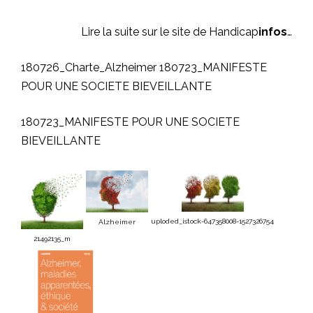
Lire la suite sur le site de Handicap
infos
…
180726_Charte_Alzheimer
180723_MANIFESTE
POUR UNE SOCIETE BIEVEILLANTE
180723_MANIFESTE POUR UNE SOCIETE
BIEVEILLANTE
uploded_istock-647358008-1527326754
Alzheimer
21492135_m