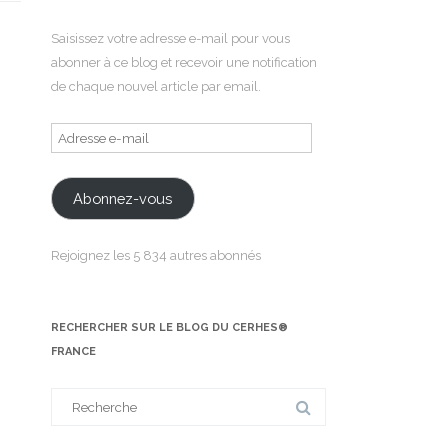
Saisissez votre adresse e-mail pour vous
abonner à ce blog et recevoir une notification
de chaque nouvel article par email.
Adresse
e-
mail
Abonnez-vous
Rejoignez les 5 834 autres abonnés
RECHERCHER SUR LE BLOG DU CERHES®
FRANCE
Search
for: