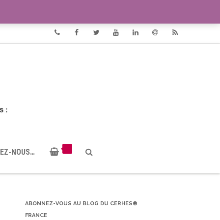
VIDÉOS
DOCUMENTS PDF
Phone
Facebook
Twitter
Youtube
Linkedin
Email
RSS
EZ-NOUS…
ABONNEZ-VOUS AU BLOG DU CERHES®
FRANCE