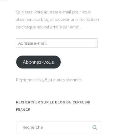
Saisissez votre adresse e-mail pour vous
abonner à ce blog et recevoir une notification
de chaque nouvel article par email.
Adresse
e-
mail
Abonnez-vous
Rejoignez les 5 834 autres abonnés
RECHERCHER SUR LE BLOG DU CERHES®
FRANCE
Search
for: