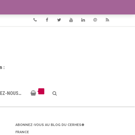
VIDÉOS
DOCUMENTS PDF
Phone
Facebook
Twitter
Youtube
Linkedin
Email
RSS
EZ-NOUS…
ABONNEZ-VOUS AU BLOG DU CERHES®
FRANCE