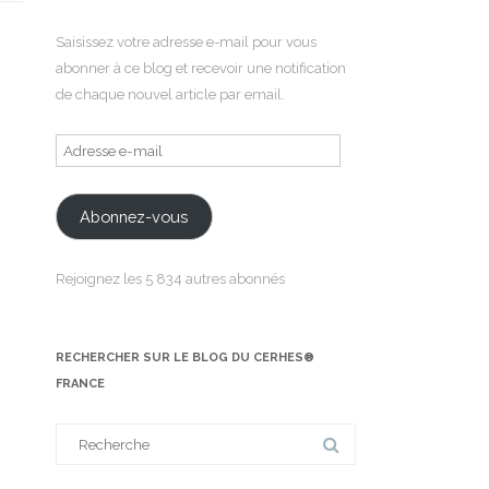
Saisissez votre adresse e-mail pour vous
abonner à ce blog et recevoir une notification
de chaque nouvel article par email.
Adresse
e-
mail
Abonnez-vous
Rejoignez les 5 834 autres abonnés
RECHERCHER SUR LE BLOG DU CERHES®
FRANCE
Search
for: