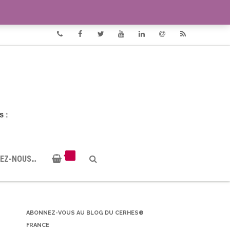
VIDÉOS
DOCUMENTS PDF
Phone
Facebook
Twitter
Youtube
Linkedin
Email
RSS
EZ-NOUS…
ABONNEZ-VOUS AU BLOG DU CERHES®
FRANCE