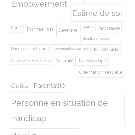
Empowerment
Estime de soi
Gratuit
FALC
Grossesse
Formation
Genre
Handicap moteur
Handicap psychique
Intervenant·e·s pair·e·s
IST VIH Sida
Lutte contre le validisme
Maternité
Matériel adapté
Orientation sexuelle
Outils
Parentalité
Personne en situation de
handicap
Plaisir