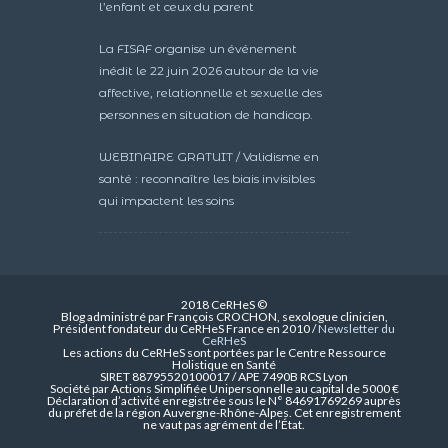
l’enfant et ceux du parent
La FISAF organise un événement
inédit le 22 juin 2026 autour de la vie
affective, relationnelle et sexuelle des
personnes en situation de handicap.
WEBINAIRE GRATUIT / Validisme en
santé : reconnaître les biais invisibles
qui impactent les soins
2018 CeRHeS ©
Blog administré par François CROCHON, sexologue clinicien,
Président fondateur du CeRHeS France en 2010 /
Newsletter du
CeRHeS
Les actions du CeRHeS sont portées par le Centre Ressource
Holistique en Santé
SIRET 88795520100017 / APE 7490B RCS Lyon
Société par Actions Simplifiée Unipersonnelle au capital de 5000 €
Déclaration d’activité enregistrée sous le N° 84691769269 auprès
du préfet de la région Auvergne-Rhône-Alpes. Cet enregistrement
ne vaut pas agrément de l’État.