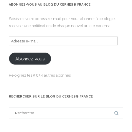
ABONNEZ-VOUS AU BLOG DU CERHES® FRANCE
Saisissez votre adresse e-mail pour vous abonner à ce blog et
recevoir une notification de chaque nouvel article par email.
Adresse
e-
mail
Abonnez-vous
Rejoignez les 5 834 autres abonnés
RECHERCHER SUR LE BLOG DU CERHES® FRANCE
Search
for: