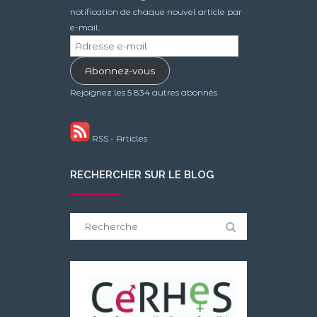
notification de chaque nouvel article par
e-mail.
Adresse
e-
Abonnez-vous
mail
Rejoignez les 5 834 autres abonnés
RSS - Articles
RECHERCHER SUR LE BLOG
Search
for: