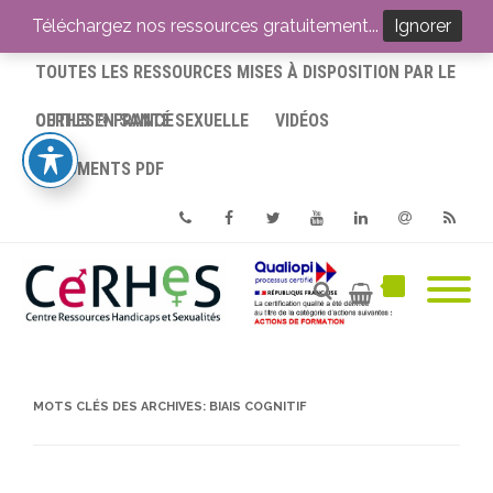
ACCUEIL
Téléchargez nos ressources gratuitement...
Ignorer
TOUTES LES RESSOURCES MISES À DISPOSITION PAR LE
CERHES® FRANCE
OUTILS EN SANTÉ SEXUELLE
VIDÉOS
DOCUMENTS PDF
Phone
Facebook
Twitter
Youtube
Linkedin
Email
RSS
MOTS CLÉS DES ARCHIVES:
BIAIS COGNITIF