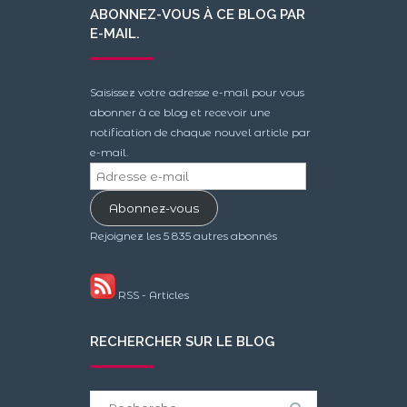
ABONNEZ-VOUS À CE BLOG PAR
E-MAIL.
Saisissez votre adresse e-mail pour vous
abonner à ce blog et recevoir une
notification de chaque nouvel article par
e-mail.
Adresse
e-
Abonnez-vous
mail
Rejoignez les 5 835 autres abonnés
RSS - Articles
RECHERCHER SUR LE BLOG
Search