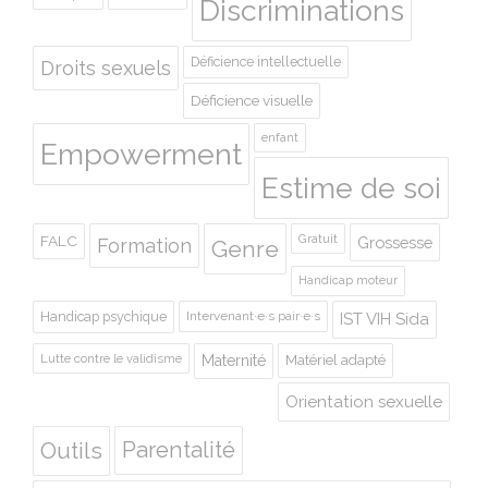
Discriminations
Déficience intellectuelle
Droits sexuels
Déficience visuelle
enfant
Empowerment
Estime de soi
Gratuit
FALC
Grossesse
Formation
Genre
Handicap moteur
Handicap psychique
Intervenant·e·s pair·e·s
IST VIH Sida
Lutte contre le validisme
Maternité
Matériel adapté
Orientation sexuelle
Outils
Parentalité