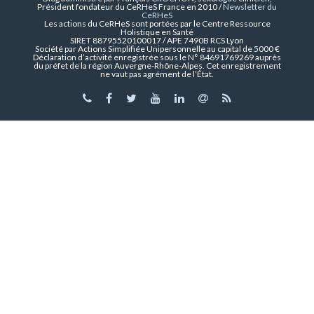
Président fondateur du CeRHeS France en 2010 /
Newsletter du
CeRHeS
Les actions du CeRHeS sont portées par le Centre Ressource
Holistique en Santé
SIRET 88795520100017 / APE 7490B RCS Lyon
Société par Actions Simplifiée Unipersonnelle au capital de 5000 €
Déclaration d’activité enregistrée sous le N° 84691769269 auprès
du préfet de la région Auvergne-Rhône-Alpes. Cet enregistrement
ne vaut pas agrément de l’État.