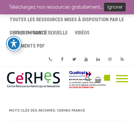
ACCUEIL
Téléchargez nos ressources gratuitement...
Ignorer
TOUTES LES RESSOURCES MISES À DISPOSITION PAR LE
CERHES® FRANCE
OUTILS EN SANTÉ SEXUELLE
VIDÉOS
DOCUMENTS PDF
Phone
Facebook
Twitter
Youtube
Linkedin
Email
RSS
MOTS CLÉS DES ARCHIVES:
CERHES FRANCE