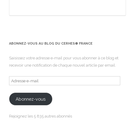
ABONNEZ-VOUS AU BLOG DU CERHES® FRANCE
Saisissez votre adresse e-mail pour vous abonner à ce blog et
recevoir une notification de chaque nouvel article par email.
Adresse
e-
mail
Abonnez-vous
Rejoignez les 5 835 autres abonnés