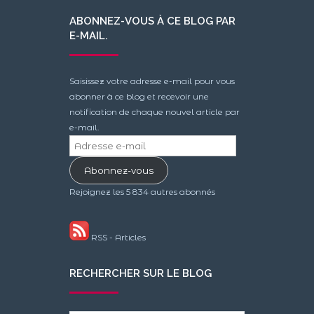
ABONNEZ-VOUS À CE BLOG PAR
E-MAIL.
Saisissez votre adresse e-mail pour vous
abonner à ce blog et recevoir une
notification de chaque nouvel article par
e-mail.
Adresse
e-
Abonnez-vous
mail
Rejoignez les 5 834 autres abonnés
RSS - Articles
RECHERCHER SUR LE BLOG