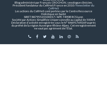
Blog administré par François CROCHON, sexologue clinicien,
Président fondateur du CeRHeS France en 2010 /
Newsletter du
CeRHeS
Les actions du CeRHeS sont portées par le Centre Ressource
Holistique en Santé
SIRET 88795520100017 / APE 7490B RCS Lyon
Société par Actions Simplifiée Unipersonnelle au capital de 5000 €
Déclaration d’activité enregistrée sous le N° 84691769269 auprès
du préfet de la région Auvergne-Rhône-Alpes. Cet enregistrement
ne vaut pas agrément de l’État.