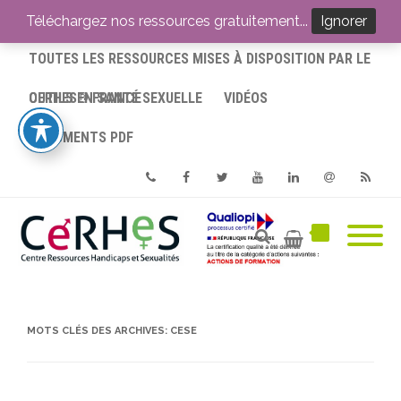
ACCUEIL
Téléchargez nos ressources gratuitement...
Ignorer
TOUTES LES RESSOURCES MISES À DISPOSITION PAR LE
CERHES® FRANCE
OUTILS EN SANTÉ SEXUELLE
VIDÉOS
DOCUMENTS PDF
Phone
Facebook
Twitter
Youtube
Linkedin
Email
RSS
MOTS CLÉS DES ARCHIVES:
CESE