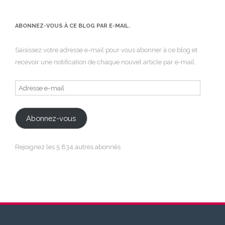
ABONNEZ-VOUS À CE BLOG PAR E-MAIL.
Saisissez votre adresse e-mail pour vous abonner à ce blog et
recevoir une notification de chaque nouvel article par e-mail.
Adresse
e-
mail
Abonnez-vous
Rejoignez les 5 834 autres abonnés