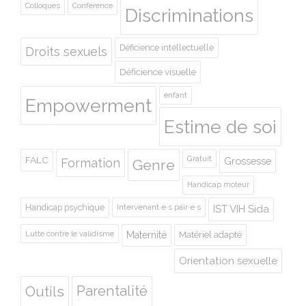
Colloques
Conférence
Discriminations
Déficience intellectuelle
Droits sexuels
Déficience visuelle
enfant
Empowerment
Estime de soi
Gratuit
FALC
Grossesse
Formation
Genre
Handicap moteur
Handicap psychique
Intervenant·e·s pair·e·s
IST VIH Sida
Lutte contre le validisme
Maternité
Matériel adapté
Orientation sexuelle
Outils
Parentalité