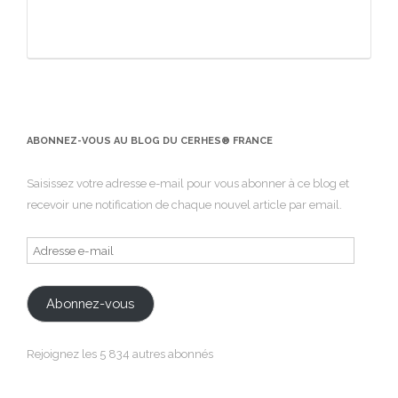
ABONNEZ-VOUS AU BLOG DU CERHES® FRANCE
Saisissez votre adresse e-mail pour vous abonner à ce blog et
recevoir une notification de chaque nouvel article par email.
Adresse
e-
mail
Abonnez-vous
Rejoignez les 5 834 autres abonnés