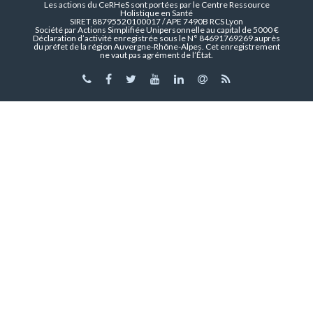
Les actions du CeRHeS sont portées par le Centre Ressource
Holistique en Santé
SIRET 88795520100017 / APE 7490B RCS Lyon
Société par Actions Simplifiée Unipersonnelle au capital de 5000 €
Déclaration d’activité enregistrée sous le N° 84691769269 auprès
du préfet de la région Auvergne-Rhône-Alpes. Cet enregistrement
ne vaut pas agrément de l’État.