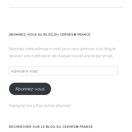
ABONNEZ-VOUS AU BLOG DU CERHES® FRANCE
Saisissez votre adresse e-mail pour vous abonner à ce blog et
recevoir une notification de chaque nouvel article par email.
Adresse
e-
mail
Abonnez-vous
Rejoignez les 5 834 autres abonnés
RECHERCHER SUR LE BLOG DU CERHES® FRANCE