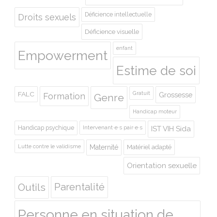
Déficience intellectuelle
Droits sexuels
Déficience visuelle
enfant
Empowerment
Estime de soi
Gratuit
FALC
Grossesse
Formation
Genre
Handicap moteur
Handicap psychique
Intervenant·e·s pair·e·s
IST VIH Sida
Lutte contre le validisme
Maternité
Matériel adapté
Orientation sexuelle
Outils
Parentalité
Personne en situation de