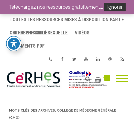
ACCUEIL
Téléchargez nos ressources gratuitement...
Ignorer
TOUTES LES RESSOURCES MISES À DISPOSITION PAR LE
CERHES® FRANCE
OUTILS EN SANTÉ SEXUELLE
VIDÉOS
DOCUMENTS PDF
Phone
Facebook
Twitter
Youtube
Linkedin
Email
RSS
MOTS CLÉS DES ARCHIVES:
COLLÈGE DE MÉDECINE GÉNÉRALE
(CMG)