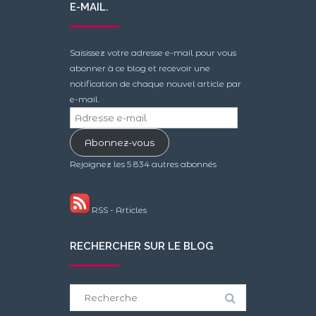
E-MAIL.
Saisissez votre adresse e-mail pour vous
abonner à ce blog et recevoir une
notification de chaque nouvel article par
e-mail.
Adresse
e-
Abonnez-vous
mail
Rejoignez les 5 834 autres abonnés
RSS - Articles
RECHERCHER SUR LE BLOG
Search
for: