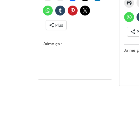
Plus
P
J’aime ça :
J’aime ç