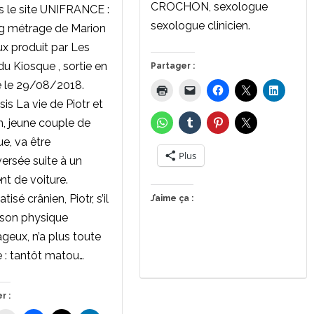
CROCHON, sexologue
s le site UNIFRANCE :
sexologue clinicien.
g métrage de Marion
x produit par Les
du Kiosque , sortie en
Partager :
 le 29/08/2018.
is La vie de Piotr et
n, jeune couple de
ue, va être
Plus
ersée suite à un
nt de voiture.
isé crânien, Piotr, s’il
J’aime ça :
 son physique
geux, n’a plus toute
e : tantôt matou…
r :