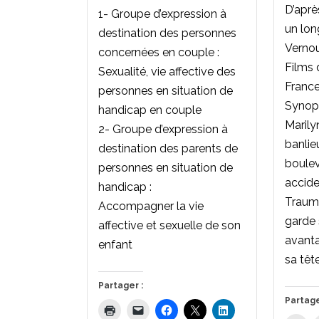
D’aprè
1- Groupe d’expression à
un lon
destination des personnes
Vernou
concernées en couple :
Films 
Sexualité, vie affective des
France
personnes en situation de
Synops
handicap en couple
Marily
2- Groupe d’expression à
banlie
destination des parents de
boulev
personnes en situation de
accide
handicap :
Traumat
Accompagner la vie
garde
affective et sexuelle de son
avanta
enfant
sa têt
Partager :
Partage