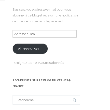
Saisissez votre adresse e-mail pour vous
abonner à ce blog et recevoir une notification
de chaque nouvel article par email.
Adresse
e-
mail
Abonnez-vous
Rejoignez les 5 835 autres abonnés
RECHERCHER SUR LE BLOG DU CERHES®
FRANCE
Search
for: