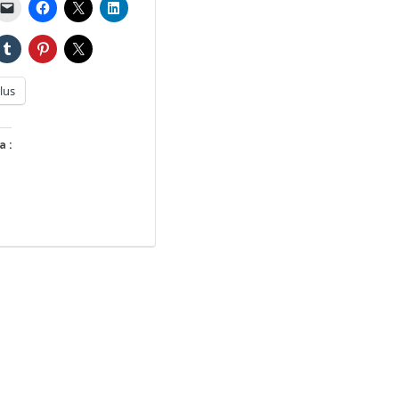
lus
a :