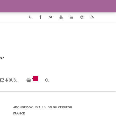
VIDÉOS
DOCUMENTS PDF
Phone
Facebook
Twitter
Youtube
Linkedin
Email
RSS
EZ-NOUS…
ABONNEZ-VOUS AU BLOG DU CERHES®
FRANCE