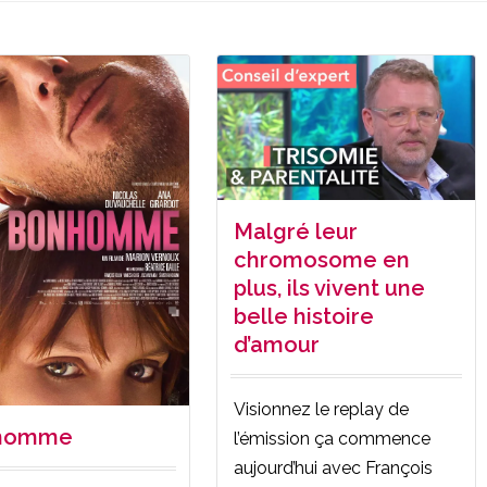
Malgré leur
chromosome en
plus, ils vivent une
belle histoire
d’amour
Visionnez le replay de
homme
l’émission ça commence
aujourd’hui avec François