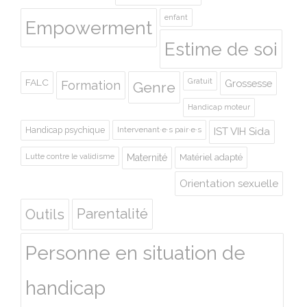
enfant
Empowerment
Estime de soi
Gratuit
FALC
Grossesse
Formation
Genre
Handicap moteur
Handicap psychique
Intervenant·e·s pair·e·s
IST VIH Sida
Lutte contre le validisme
Maternité
Matériel adapté
Orientation sexuelle
Outils
Parentalité
Personne en situation de
handicap