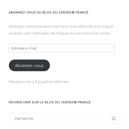
ABONNEZ-VOUS AU BLOG DU CERHES® FRANCE
Saisissez votre adresse e-mail pour vous abonner à ce blog et
recevoir une notification de chaque nouvel article par email.
Adresse
e-
mail
Abonnez-vous
Rejoignez les 5 835 autres abonnés
RECHERCHER SUR LE BLOG DU CERHES® FRANCE
Search
for: