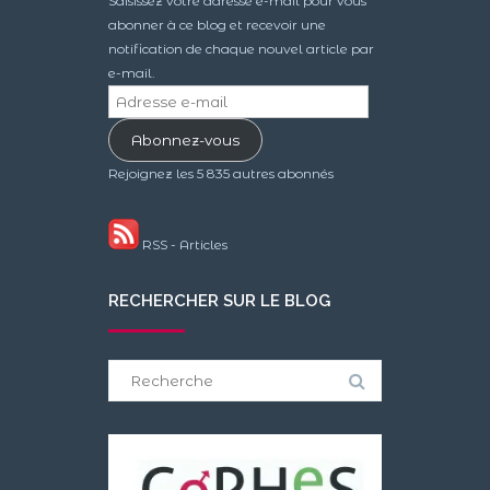
Saisissez votre adresse e-mail pour vous
abonner à ce blog et recevoir une
notification de chaque nouvel article par
e-mail.
Adresse
e-
Abonnez-vous
mail
Rejoignez les 5 835 autres abonnés
RSS - Articles
RECHERCHER SUR LE BLOG
Search
for: