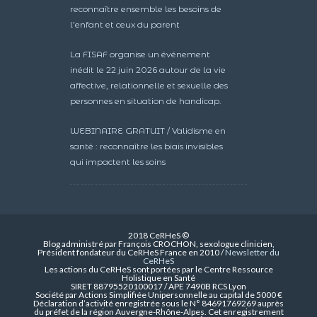
reconnaître ensemble les besoins de
l’enfant et ceux du parent
La FISAF organise un événement
inédit le 22 juin 2026 autour de la vie
affective, relationnelle et sexuelle des
personnes en situation de handicap.
WEBINAIRE GRATUIT / Validisme en
santé : reconnaître les biais invisibles
qui impactent les soins
2018 CeRHeS ©
Blog administré par François CROCHON, sexologue clinicien,
Président fondateur du CeRHeS France en 2010 /
Newsletter du
CeRHeS
Les actions du CeRHeS sont portées par le Centre Ressource
Holistique en Santé
SIRET 88795520100017 / APE 7490B RCS Lyon
Société par Actions Simplifiée Unipersonnelle au capital de 5000 €
Déclaration d’activité enregistrée sous le N° 84691769269 auprès
du préfet de la région Auvergne-Rhône-Alpes. Cet enregistrement