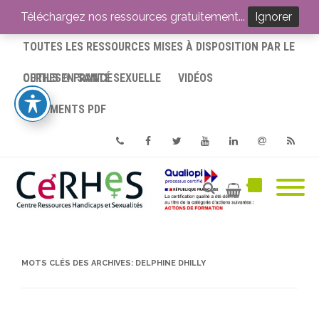
ACCUEIL
Téléchargez nos ressources gratuitement...
Ignorer
TOUTES LES RESSOURCES MISES À DISPOSITION PAR LE
CERHES® FRANCE
OUTILS EN SANTÉ SEXUELLE
VIDÉOS
DOCUMENTS PDF
Phone
Facebook
Twitter
Youtube
Linkedin
Email
RSS
MOTS CLÉS DES ARCHIVES:
DELPHINE DHILLY