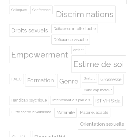
Colloques
Conférence
Discriminations
Déficience intellectuelle
Droits sexuels
Déficience visuelle
enfant
Empowerment
Estime de soi
Gratuit
FALC
Grossesse
Formation
Genre
Handicap moteur
Handicap psychique
Intervenant·e·s pair·e·s
IST VIH Sida
Lutte contre le validisme
Maternité
Matériel adapté
Orientation sexuelle