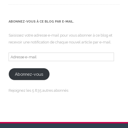
ABONNEZ-VOUS À CE BLOG PAR E-MAIL.
Saisissez votre adresse e-mail pour vous abonner à ce blog et
recevoir une notification de chaque nouvel article par e-mail.
Adresse
e-
mail
Abonnez-vous
Rejoignez les 5 835 autres abonnés