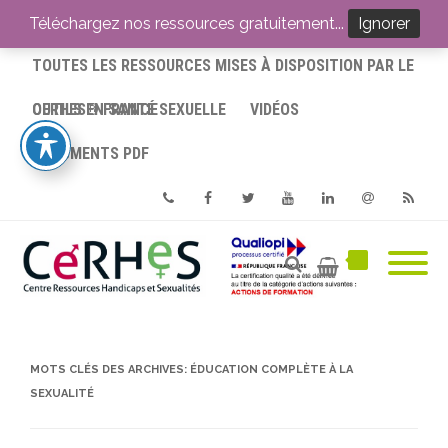
ACCUEIL
Téléchargez nos ressources gratuitement...
Ignorer
TOUTES LES RESSOURCES MISES À DISPOSITION PAR LE
CERHES® FRANCE
OUTILS EN SANTÉ SEXUELLE
VIDÉOS
DOCUMENTS PDF
Phone
Facebook
Twitter
Youtube
Linkedin
Email
RSS
MOTS CLÉS DES ARCHIVES:
ÉDUCATION COMPLÈTE À LA
SEXUALITÉ