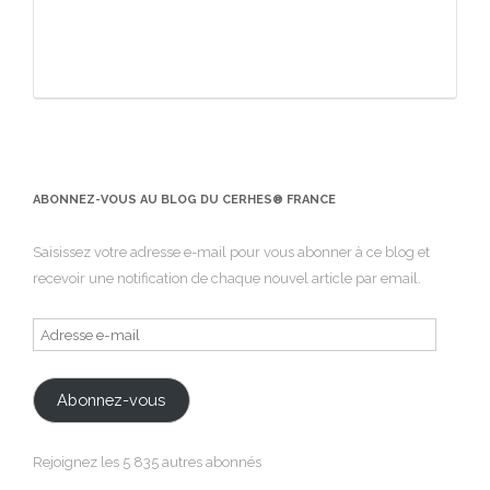
ABONNEZ-VOUS AU BLOG DU CERHES® FRANCE
Saisissez votre adresse e-mail pour vous abonner à ce blog et
recevoir une notification de chaque nouvel article par email.
Adresse
e-
mail
Abonnez-vous
Rejoignez les 5 835 autres abonnés