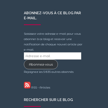
ABONNEZ-VOUS À CE BLOG PAR
E-MAIL.
Saisissez votre adresse e-mail pour vous
abonner à ce blog et recevoir une
notification de chaque nouvel article par
e-mail.
Adresse
e-
Abonnez-vous
mail
Rejoignez les 5 835 autres abonnés
RSS - Articles
RECHERCHER SUR LE BLOG