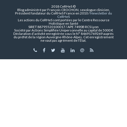
2018 CeRHeS ©
Blog administré par François CROCHON, sexologue clinicien,
Président fondateur du CeRHeS France en 2010 /
Newsletter du
CeRHeS
Les actions du CeRHeS sont portées par le Centre Ressource
Holistique en Santé
SIRET 88795520100017 / APE 7490B RCS Lyon
Société par Actions Simplifiée Unipersonnelle au capital de 5000 €
Déclaration d’activité enregistrée sous le N° 84691769269 auprès
du préfet de la région Auvergne-Rhône-Alpes. Cet enregistrement
ne vaut pas agrément de l’État.