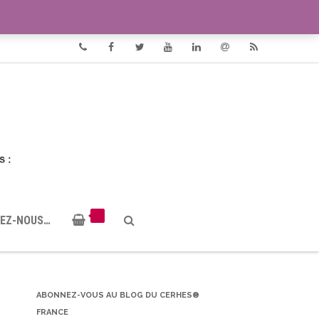
VIDÉOS
DOCUMENTS PDF
Phone
Facebook
Twitter
Youtube
Linkedin
Email
RSS
EZ-NOUS…
ABONNEZ-VOUS AU BLOG DU CERHES®
FRANCE