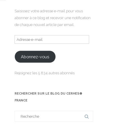
Saisissez votre adresse e-mail pour vous
abonner à ce blog et recevoir une notification
de chaque nouvel article par email.
Adresse
e-
mail
Abonnez-vous
Rejoignez les 5 834 autres abonnés
RECHERCHER SUR LE BLOG DU CERHES®
FRANCE
Search
for: