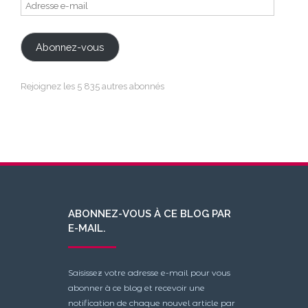
Adresse
e-
mail
Abonnez-vous
Rejoignez les 5 835 autres abonnés
ABONNEZ-VOUS À CE BLOG PAR
E-MAIL.
Saisissez votre adresse e-mail pour vous
abonner à ce blog et recevoir une
notification de chaque nouvel article par