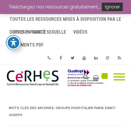
ACCUEIL
Téléchargez nos ressources gratuitement...
Ignorer
TOUTES LES RESSOURCES MISES À DISPOSITION PAR LE
CERHES® FRANCE
OUTILS EN SANTÉ SEXUELLE
VIDÉOS
DOCUMENTS PDF
Phone
Facebook
Twitter
Youtube
Linkedin
Email
RSS
MOTS CLÉS DES ARCHIVES:
GROUPE HOSPITALIER PARIS SAINT-
JOSEPH