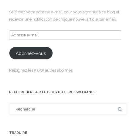
Saisissez votre adresse e-mail pour vous abonner à ce blog et
recevoir une notification de chaque nouvel article par email.
Adresse
e-
mail
Abonnez-vous
Rejoignez les 5 835 autres abonnés
RECHERCHER SUR LE BLOG DU CERHES® FRANCE
Search
for:
TRADUIRE