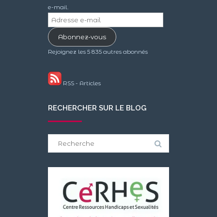
e-mail.
Adresse
e-
Abonnez-vous
mail
Rejoignez les 5 835 autres abonnés
RSS - Articles
RECHERCHER SUR LE BLOG
Search
for: