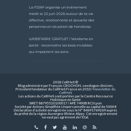
La FISAF organise un événement
inédit le 22 juin 2026 autour de la vie
affective, relationnelle et sexuelle des
personnes en situation de handicap.
WEBINAIRE GRATUIT / Validisme en
santé : reconnaître les biais invisibles
qui impactent les soins
2018 CeRHeS ©
Blog administré par François CROCHON, sexologue clinicien,
Président fondateur du CeRHeS France en 2010 /
Newsletter du
CeRHeS
Les actions du CeRHeS sont portées par le Centre Ressource
Holistique en Santé
SIRET 88795520100017 / APE 7490B RCS Lyon
Société par Actions Simplifiée Unipersonnelle au capital de 5000 €
Déclaration d’activité enregistrée sous le N° 84691769269 auprès
du préfet de la région Auvergne-Rhône-Alpes. Cet enregistrement
ne vaut pas agrément de l’État.