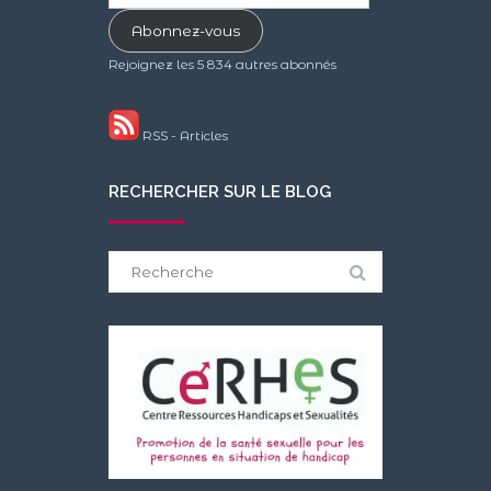
e-
Abonnez-vous
mail
Rejoignez les 5 834 autres abonnés
RSS - Articles
RECHERCHER SUR LE BLOG
Search
for: