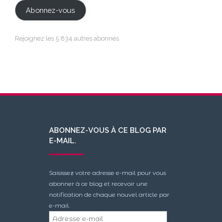
mail
Abonnez-vous
Rejoignez les 5 834 autres abonnés
ABONNEZ-VOUS À CE BLOG PAR
E-MAIL.
Saisissez votre adresse e-mail pour vous
abonner à ce blog et recevoir une
notification de chaque nouvel article par
e-mail.
Adresse