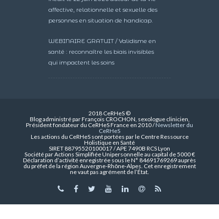
affective, relationnelle et sexuelle des
personnes en situation de handicap.
WEBINAIRE GRATUIT / Validisme en
santé : reconnaître les biais invisibles
qui impactent les soins
2018 CeRHeS ©
Blog administré par François CROCHON, sexologue clinicien,
Président fondateur du CeRHeS France en 2010 /
Newsletter du
CeRHeS
Les actions du CeRHeS sont portées par le Centre Ressource
Holistique en Santé
SIRET 88795520100017 / APE 7490B RCS Lyon
Société par Actions Simplifiée Unipersonnelle au capital de 5000 €
Déclaration d’activité enregistrée sous le N° 84691769269 auprès
du préfet de la région Auvergne-Rhône-Alpes. Cet enregistrement
ne vaut pas agrément de l’État.