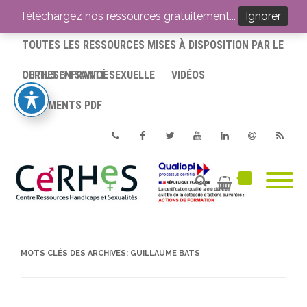
ACCUEIL
Téléchargez nos ressources gratuitement...
Ignorer
TOUTES LES RESSOURCES MISES À DISPOSITION PAR LE
CERHES® FRANCE
OUTILS EN SANTÉ SEXUELLE
VIDÉOS
DOCUMENTS PDF
Phone
Facebook
Twitter
Youtube
Linkedin
Email
RSS
MOTS CLÉS DES ARCHIVES:
GUILLAUME BATS