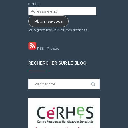
e-mail.
Adresse
e-
Abonnez-vous
mail
Rejoignez les 5 835 autres abonnés
RSS - Articles
RECHERCHER SUR LE BLOG
Search
for: