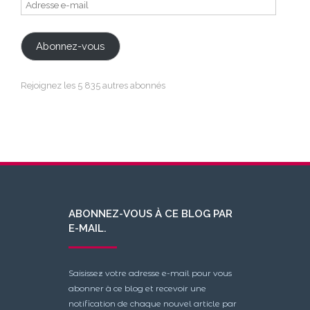
Adresse
e-
mail
Abonnez-vous
Rejoignez les 5 835 autres abonnés
ABONNEZ-VOUS À CE BLOG PAR
E-MAIL.
Saisissez votre adresse e-mail pour vous
abonner à ce blog et recevoir une
notification de chaque nouvel article par