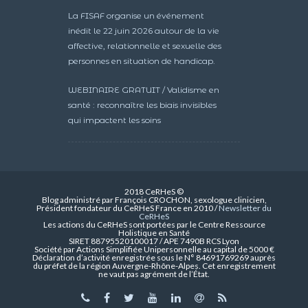
La FISAF organise un événement
inédit le 22 juin 2026 autour de la vie
affective, relationnelle et sexuelle des
personnes en situation de handicap.
WEBINAIRE GRATUIT / Validisme en
santé : reconnaître les biais invisibles
qui impactent les soins
2018 CeRHeS ©
Blog administré par François CROCHON, sexologue clinicien,
Président fondateur du CeRHeS France en 2010 /
Newsletter du
CeRHeS
Les actions du CeRHeS sont portées par le Centre Ressource
Holistique en Santé
SIRET 88795520100017 / APE 7490B RCS Lyon
Société par Actions Simplifiée Unipersonnelle au capital de 5000 €
Déclaration d’activité enregistrée sous le N° 84691769269 auprès
du préfet de la région Auvergne-Rhône-Alpes. Cet enregistrement
ne vaut pas agrément de l’État.