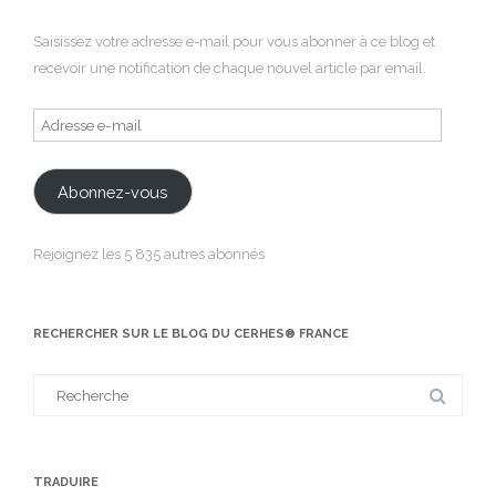
Saisissez votre adresse e-mail pour vous abonner à ce blog et
recevoir une notification de chaque nouvel article par email.
Adresse
e-
mail
Abonnez-vous
Rejoignez les 5 835 autres abonnés
RECHERCHER SUR LE BLOG DU CERHES® FRANCE
Search
for:
TRADUIRE