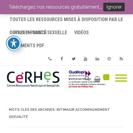
ACCUEIL
Téléchargez nos ressources gratuitement...
Ignorer
TOUTES LES RESSOURCES MISES À DISPOSITION PAR LE
CERHES® FRANCE
OUTILS EN SANTÉ SEXUELLE
VIDÉOS
DOCUMENTS PDF
Phone
Facebook
Twitter
Youtube
Linkedin
Email
RSS
MOTS CLÉS DES ARCHIVES:
INTIMAGIR ACCOMPAGNEMENT
SEXUALITÉ