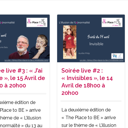
e live #3 : « J’ai
Soirée live #2 :
e », le 15 Avril de
« Invisibles », le 14
0 à 20h00
Avril de 18h00 à
20h00
xième édition de
La deuxième édition de
Place to BE » arrive
« The Place to BE » arrive
thème de « L’illusion
sur le thème de « L’illusion
a)normalité » du 13 au