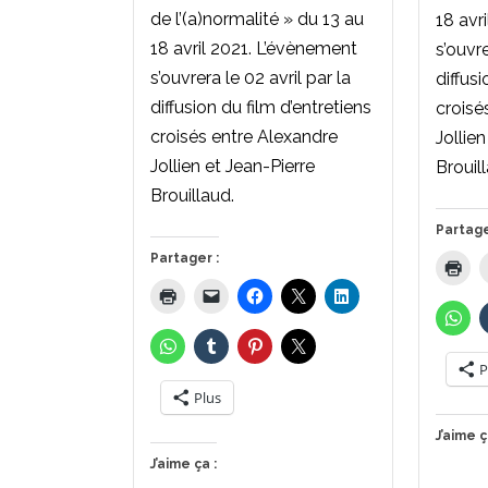
de l’(a)normalité » du 13 au
18 avr
18 avril 2021. L’évènement
s’ouvre
s’ouvrera le 02 avril par la
diffusi
diffusion du film d’entretiens
croisé
croisés entre Alexandre
Jollie
Jollien et Jean-Pierre
Brouil
Brouillaud.
Partage
Partager :
P
Plus
J’aime ç
J’aime ça :