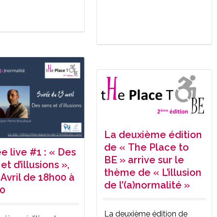
La deuxième édition
de « The Place to
e live #1 : « Des
BE » arrive sur le
et d’illusions »,
thème de « L’illusion
 Avril de 18h00 à
de l’(a)normalité »
0
La deuxième édition de