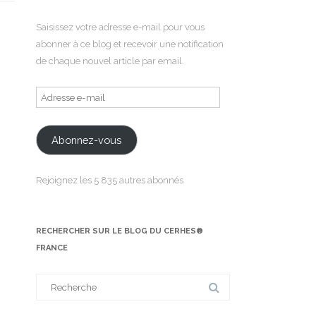
Saisissez votre adresse e-mail pour vous
abonner à ce blog et recevoir une notification
de chaque nouvel article par email.
Adresse
e-
mail
Abonnez-vous
Rejoignez les 5 835 autres abonnés
RECHERCHER SUR LE BLOG DU CERHES®
FRANCE
Search
for: