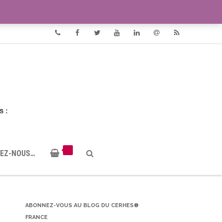
VIDÉOS
DOCUMENTS PDF
Phone
Facebook
Twitter
Youtube
Linkedin
Email
RSS
EZ-NOUS…
ABONNEZ-VOUS AU BLOG DU CERHES®
FRANCE