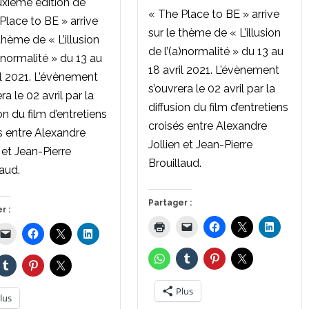
xième édition de
« The Place to BE » arrive
Place to BE » arrive
sur le thème de « L’illusion
thème de « L’illusion
de l’(a)normalité » du 13 au
a)normalité » du 13 au
18 avril 2021. L’évènement
il 2021. L’évènement
s’ouvrera le 02 avril par la
ra le 02 avril par la
diffusion du film d’entretiens
on du film d’entretiens
croisés entre Alexandre
s entre Alexandre
Jollien et Jean-Pierre
n et Jean-Pierre
Brouillaud.
laud.
Partager :
r :
Plus
lus