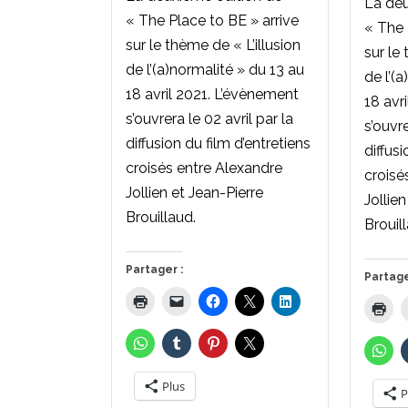
La deu
« The Place to BE » arrive
« The 
sur le thème de « L’illusion
sur le 
de l’(a)normalité » du 13 au
de l’(
18 avril 2021. L’évènement
18 avr
s’ouvrera le 02 avril par la
s’ouvre
diffusion du film d’entretiens
diffusi
croisés entre Alexandre
croisé
Jollien et Jean-Pierre
Jollie
Brouillaud.
Brouil
Partager :
Partage
Plus
P