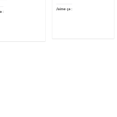
J’aime ça :
a :