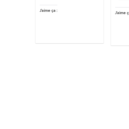
J’aime ça :
J’aime ç