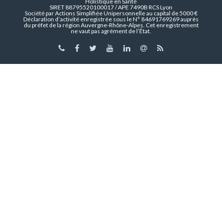
Holistique en Santé
SIRET 88795520100017 / APE 7490B RCS Lyon
Société par Actions Simplifiée Unipersonnelle au capital de 5000 €
Déclaration d’activité enregistrée sous le N° 84691769269 auprès
du préfet de la région Auvergne-Rhône-Alpes. Cet enregistrement
ne vaut pas agrément de l’État.