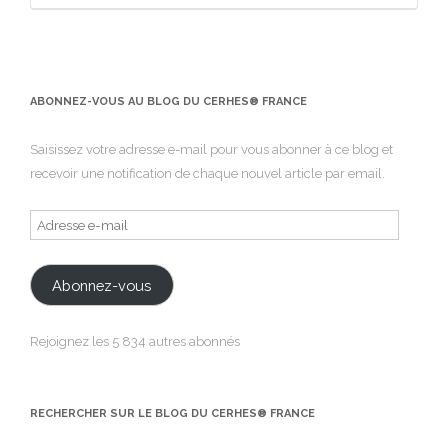
ABONNEZ-VOUS AU BLOG DU CERHES® FRANCE
Saisissez votre adresse e-mail pour vous abonner à ce blog et
recevoir une notification de chaque nouvel article par email.
Adresse
e-
mail
Abonnez-vous
Rejoignez les 5 834 autres abonnés
RECHERCHER SUR LE BLOG DU CERHES® FRANCE