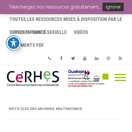
ACCUEIL
Téléchargez nos ressources gratuitement...
Ignorer
TOUTES LES RESSOURCES MISES À DISPOSITION PAR LE
CERHES® FRANCE
OUTILS EN SANTÉ SEXUELLE
VIDÉOS
DOCUMENTS PDF
Phone
Facebook
Twitter
Youtube
Linkedin
Email
RSS
MOTS CLÉS DES ARCHIVES:
MALTRAITANCE