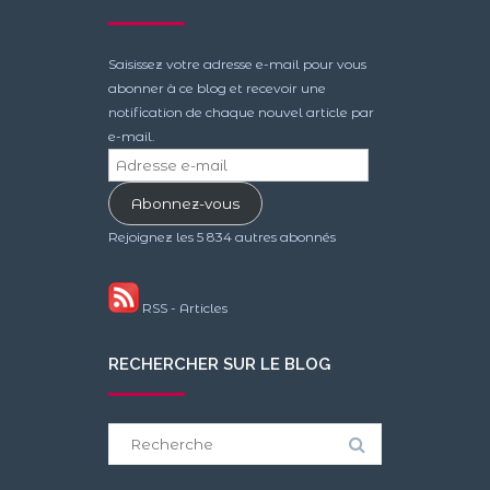
Saisissez votre adresse e-mail pour vous
abonner à ce blog et recevoir une
notification de chaque nouvel article par
e-mail.
Adresse
e-
Abonnez-vous
mail
Rejoignez les 5 834 autres abonnés
RSS - Articles
RECHERCHER SUR LE BLOG
Search
for: