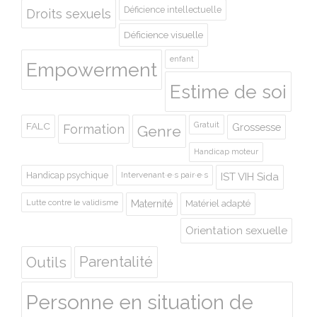
Déficience intellectuelle
Droits sexuels
Déficience visuelle
enfant
Empowerment
Estime de soi
Gratuit
FALC
Grossesse
Formation
Genre
Handicap moteur
Handicap psychique
Intervenant·e·s pair·e·s
IST VIH Sida
Lutte contre le validisme
Maternité
Matériel adapté
Orientation sexuelle
Outils
Parentalité
Personne en situation de