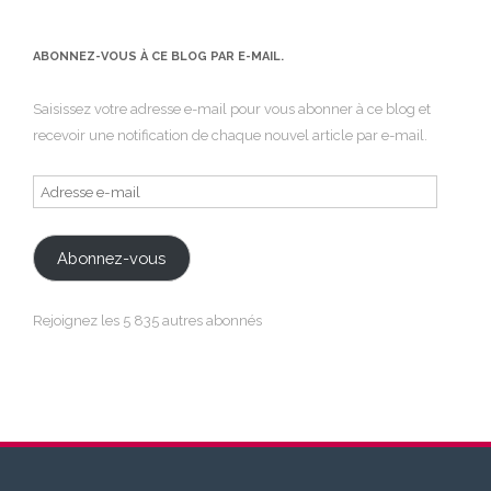
ABONNEZ-VOUS À CE BLOG PAR E-MAIL.
Saisissez votre adresse e-mail pour vous abonner à ce blog et
recevoir une notification de chaque nouvel article par e-mail.
Adresse
e-
mail
Abonnez-vous
Rejoignez les 5 835 autres abonnés