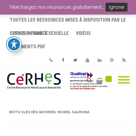
ACCUEIL
Téléchargez nos ressources gratuitement...
Ignorer
TOUTES LES RESSOURCES MISES À DISPOSITION PAR LE
CERHES® FRANCE
OUTILS EN SANTÉ SEXUELLE
VIDÉOS
DOCUMENTS PDF
Phone
Facebook
Twitter
Youtube
Linkedin
Email
RSS
MOTS CLÉS DES ARCHIVES:
MURIEL SALMONA