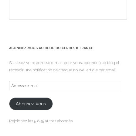
ABONNEZ-VOUS AU BLOG DU CERHES® FRANCE
Saisissez votre adresse e-mail pour vous abonner à ce blog et
recevoir une notification de chaque nouvel article par email.
Adresse
e-
mail
Abonnez-vous
Rejoignez les 5 835 autres abonnés