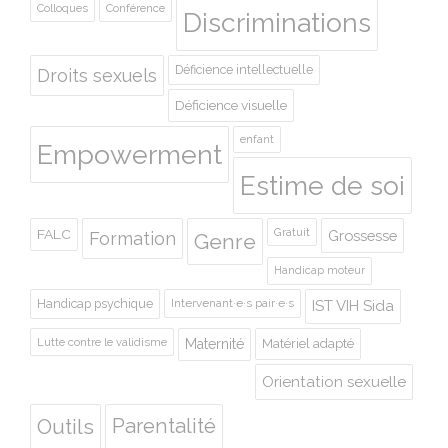
Colloques
Conférence
Discriminations
Déficience intellectuelle
Droits sexuels
Déficience visuelle
enfant
Empowerment
Estime de soi
Gratuit
FALC
Grossesse
Formation
Genre
Handicap moteur
Handicap psychique
Intervenant·e·s pair·e·s
IST VIH Sida
Lutte contre le validisme
Maternité
Matériel adapté
Orientation sexuelle
Outils
Parentalité