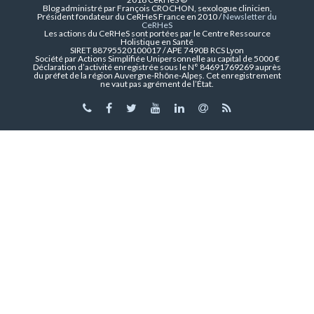
Blog administré par François CROCHON, sexologue clinicien,
Président fondateur du CeRHeS France en 2010 /
Newsletter du
CeRHeS
Les actions du CeRHeS sont portées par le Centre Ressource
Holistique en Santé
SIRET 88795520100017 / APE 7490B RCS Lyon
Société par Actions Simplifiée Unipersonnelle au capital de 5000 €
Déclaration d’activité enregistrée sous le N° 84691769269 auprès
du préfet de la région Auvergne-Rhône-Alpes. Cet enregistrement
ne vaut pas agrément de l’État.