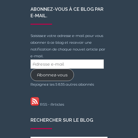
ABONNEZ-VOUS À CE BLOG PAR
E-MAIL.
Saisissez votre adresse e-mail pour vous
abonner à ce blog et recevoir une
notification de chaque nouvel article par
e-mail.
Adresse
e-
Abonnez-vous
mail
Rejoignez les 5 835 autres abonnés
RSS - Articles
RECHERCHER SUR LE BLOG