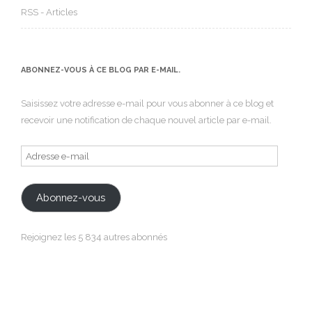
RSS - Articles
ABONNEZ-VOUS À CE BLOG PAR E-MAIL.
Saisissez votre adresse e-mail pour vous abonner à ce blog et
recevoir une notification de chaque nouvel article par e-mail.
Adresse
e-
mail
Abonnez-vous
Rejoignez les 5 834 autres abonnés