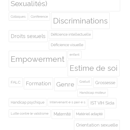
Sexualités)
Colloques
Conférence
Discriminations
Déficience intellectuelle
Droits sexuels
Déficience visuelle
enfant
Empowerment
Estime de soi
Gratuit
FALC
Grossesse
Formation
Genre
Handicap moteur
Handicap psychique
Intervenant·e·s pair·e·s
IST VIH Sida
Lutte contre le validisme
Maternité
Matériel adapté
Orientation sexuelle