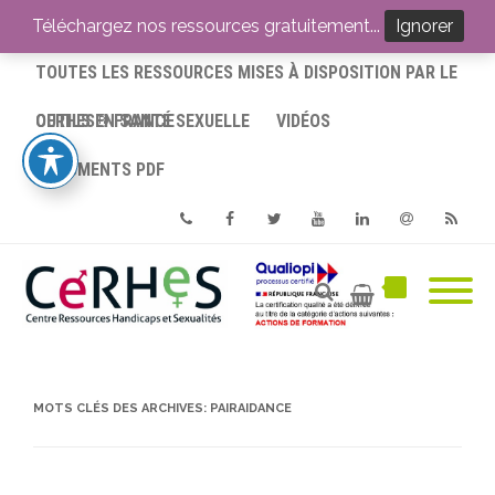
ACCUEIL
Téléchargez nos ressources gratuitement...
Ignorer
TOUTES LES RESSOURCES MISES À DISPOSITION PAR LE
CERHES® FRANCE
OUTILS EN SANTÉ SEXUELLE
VIDÉOS
DOCUMENTS PDF
Phone
Facebook
Twitter
Youtube
Linkedin
Email
RSS
MOTS CLÉS DES ARCHIVES:
PAIRAIDANCE