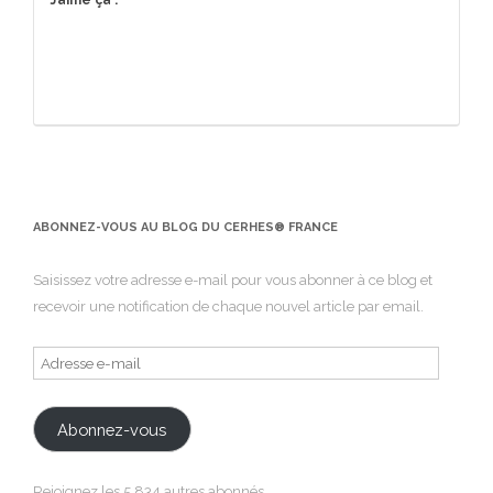
ABONNEZ-VOUS AU BLOG DU CERHES® FRANCE
Saisissez votre adresse e-mail pour vous abonner à ce blog et
recevoir une notification de chaque nouvel article par email.
Adresse
e-
mail
Abonnez-vous
Rejoignez les 5 834 autres abonnés