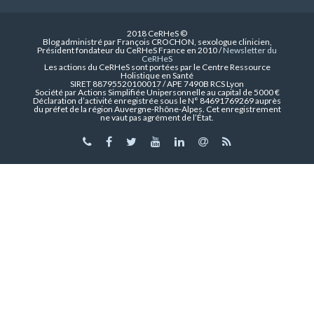
2018 CeRHeS ©
Blog administré par François CROCHON, sexologue clinicien,
Président fondateur du CeRHeS France en 2010 /
Newsletter du
CeRHeS
Les actions du CeRHeS sont portées par le Centre Ressource
Holistique en Santé
SIRET 88795520100017 / APE 7490B RCS Lyon
Société par Actions Simplifiée Unipersonnelle au capital de 5000 €
Déclaration d’activité enregistrée sous le N° 84691769269 auprès
du préfet de la région Auvergne-Rhône-Alpes. Cet enregistrement
ne vaut pas agrément de l’État.