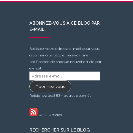
ABONNEZ-VOUS À CE BLOG PAR
E-MAIL.
Saisissez votre adresse e-mail pour vous
abonner à ce blog et recevoir une
notification de chaque nouvel article par
e-mail.
Adresse
e-
Abonnez-vous
mail
Rejoignez les 5 834 autres abonnés
RSS - Articles
RECHERCHER SUR LE BLOG