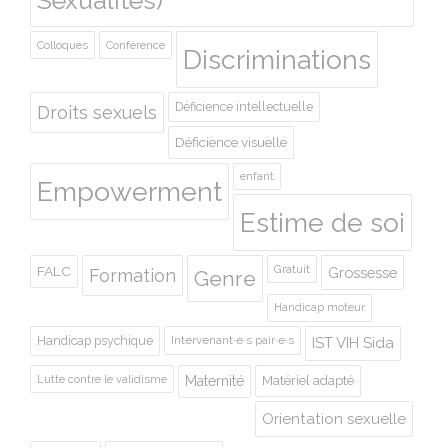
Colloques
Conférence
Discriminations
Déficience intellectuelle
Droits sexuels
Déficience visuelle
enfant
Empowerment
Estime de soi
Gratuit
FALC
Grossesse
Formation
Genre
Handicap moteur
Handicap psychique
Intervenant·e·s pair·e·s
IST VIH Sida
Lutte contre le validisme
Maternité
Matériel adapté
Orientation sexuelle