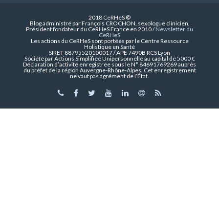
2018 CeRHeS ©
Blog administré par François CROCHON, sexologue clinicien,
Président fondateur du CeRHeS France en 2010 /
Newsletter du
CeRHeS
Les actions du CeRHeS sont portées par le Centre Ressource
Holistique en Santé
SIRET 88795520100017 / APE 7490B RCS Lyon
Société par Actions Simplifiée Unipersonnelle au capital de 5000 €
Déclaration d’activité enregistrée sous le N° 84691769269 auprès
du préfet de la région Auvergne-Rhône-Alpes. Cet enregistrement
ne vaut pas agrément de l’État.