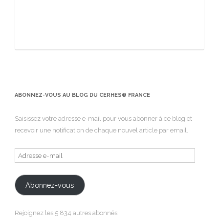
ABONNEZ-VOUS AU BLOG DU CERHES® FRANCE
Saisissez votre adresse e-mail pour vous abonner à ce blog et
recevoir une notification de chaque nouvel article par email.
Adresse
e-
mail
Abonnez-vous
Rejoignez les 5 834 autres abonnés