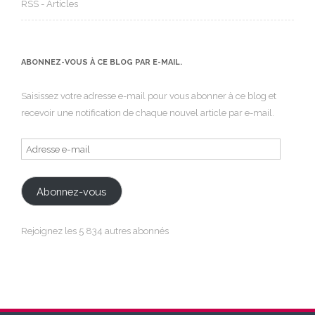
RSS - Articles
ABONNEZ-VOUS À CE BLOG PAR E-MAIL.
Saisissez votre adresse e-mail pour vous abonner à ce blog et
recevoir une notification de chaque nouvel article par e-mail.
Adresse
e-
mail
Abonnez-vous
Rejoignez les 5 834 autres abonnés