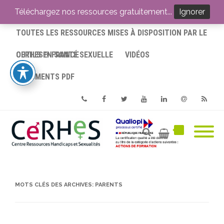
ACCUEIL
Téléchargez nos ressources gratuitement...
Ignorer
TOUTES LES RESSOURCES MISES À DISPOSITION PAR LE
CERHES® FRANCE
OUTILS EN SANTÉ SEXUELLE
VIDÉOS
DOCUMENTS PDF
Phone
Facebook
Twitter
Youtube
Linkedin
Email
RSS
MOTS CLÉS DES ARCHIVES:
PARENTS