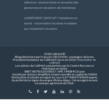
affective, relationnelle et sexuelle des
personnes en situation de handicap.
WEBINAIRE GRATUIT / Validisme en
santé : reconnaître les biais invisibles
qui impactent les soins
2018 CeRHeS ©
Blog administré par François CROCHON, sexologue clinicien,
Président fondateur du CeRHeS France en 2010 /
Newsletter du
CeRHeS
Les actions du CeRHeS sont portées par le Centre Ressource
Holistique en Santé
SIRET 88795520100017 / APE 7490B RCS Lyon
Société par Actions Simplifiée Unipersonnelle au capital de 5000 €
Déclaration d’activité enregistrée sous le N° 84691769269 auprès
du préfet de la région Auvergne-Rhône-Alpes. Cet enregistrement
ne vaut pas agrément de l’État.