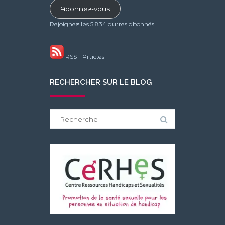
Abonnez-vous
mail
Rejoignez les 5 834 autres abonnés
RSS - Articles
RECHERCHER SUR LE BLOG
Search
for: