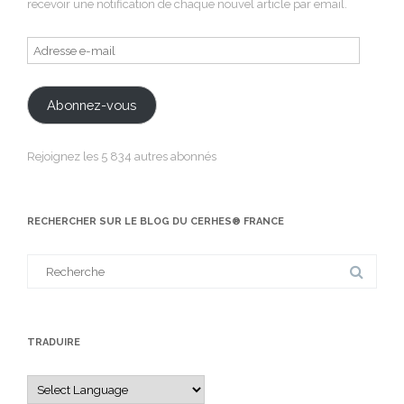
recevoir une notification de chaque nouvel article par email.
Adresse
e-
mail
Abonnez-vous
Rejoignez les 5 834 autres abonnés
RECHERCHER SUR LE BLOG DU CERHES® FRANCE
Search
for:
TRADUIRE