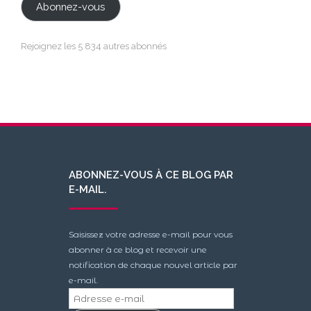
Abonnez-vous
Rejoignez les 5 834 autres abonnés
ABONNEZ-VOUS À CE BLOG PAR
E-MAIL.
Saisissez votre adresse e-mail pour vous
abonner à ce blog et recevoir une
notification de chaque nouvel article par
e-mail.
Adresse
e-