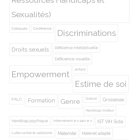
Ressources Handicaps et
Sexualités)
Colloques
Conférence
Discriminations
Déficience intellectuelle
Droits sexuels
Déficience visuelle
enfant
Empowerment
Estime de soi
Gratuit
FALC
Grossesse
Formation
Genre
Handicap moteur
Handicap psychique
Intervenant·e·s pair·e·s
IST VIH Sida
Lutte contre le validisme
Maternité
Matériel adapté