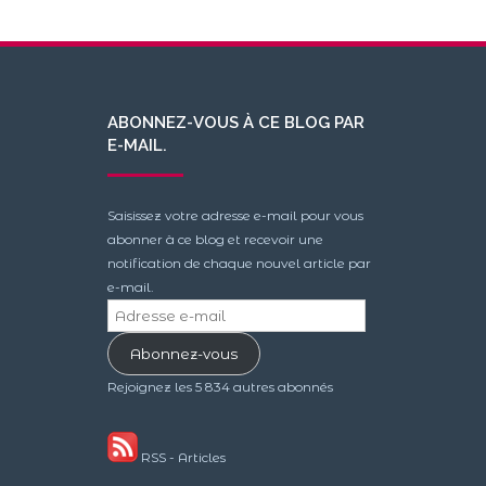
ABONNEZ-VOUS À CE BLOG PAR
E-MAIL.
Saisissez votre adresse e-mail pour vous
abonner à ce blog et recevoir une
notification de chaque nouvel article par
e-mail.
Adresse
e-
Abonnez-vous
mail
Rejoignez les 5 834 autres abonnés
RSS - Articles