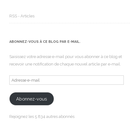
RSS - Articles
ABONNEZ-VOUS À CE BLOG PAR E-MAIL.
Saisissez votre adresse e-mail pour vous abonner à ce blog et
recevoir une notification de chaque nouvel article par e-mail.
Adresse
e-
mail
Abonnez-vous
Rejoignez les 5 834 autres abonnés