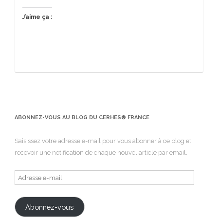
J’aime ça :
ABONNEZ-VOUS AU BLOG DU CERHES® FRANCE
Saisissez votre adresse e-mail pour vous abonner à ce blog et
recevoir une notification de chaque nouvel article par email.
Adresse
e-
mail
Abonnez-vous