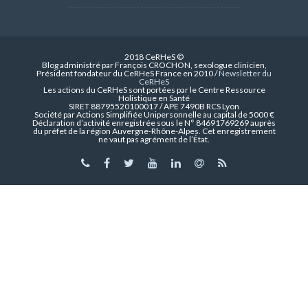
2018 CeRHeS ©
Blog administré par François CROCHON, sexologue clinicien,
Président fondateur du CeRHeS France en 2010 /
Newsletter du
CeRHeS
Les actions du CeRHeS sont portées par le Centre Ressource
Holistique en Santé
SIRET 88795520100017 / APE 7490B RCS Lyon
Société par Actions Simplifiée Unipersonnelle au capital de 5000 €
Déclaration d’activité enregistrée sous le N° 84691769269 auprès
du préfet de la région Auvergne-Rhône-Alpes. Cet enregistrement
ne vaut pas agrément de l’État.