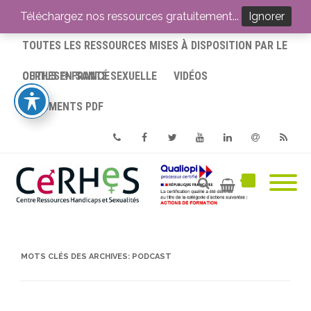
ACCUEIL
Téléchargez nos ressources gratuitement...
Ignorer
TOUTES LES RESSOURCES MISES À DISPOSITION PAR LE
CERHES® FRANCE
OUTILS EN SANTÉ SEXUELLE
VIDÉOS
DOCUMENTS PDF
Phone
Facebook
Twitter
Youtube
Linkedin
Email
RSS
MOTS CLÉS DES ARCHIVES:
PODCAST