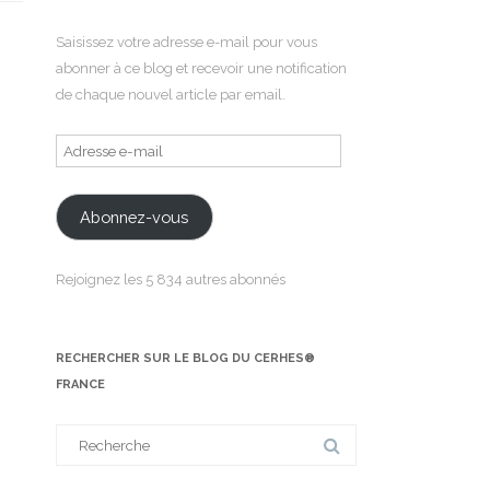
Saisissez votre adresse e-mail pour vous
abonner à ce blog et recevoir une notification
de chaque nouvel article par email.
Adresse
e-
mail
Abonnez-vous
Rejoignez les 5 834 autres abonnés
RECHERCHER SUR LE BLOG DU CERHES®
FRANCE
Search
for: