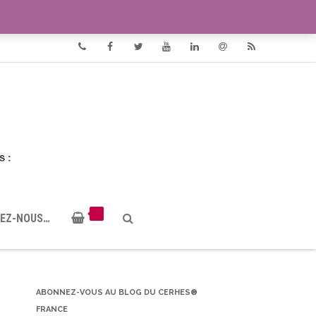
VIDÉOS
DOCUMENTS PDF
Phone
Facebook
Twitter
Youtube
Linkedin
Email
RSS
EZ-NOUS…
ABONNEZ-VOUS AU BLOG DU CERHES®
FRANCE