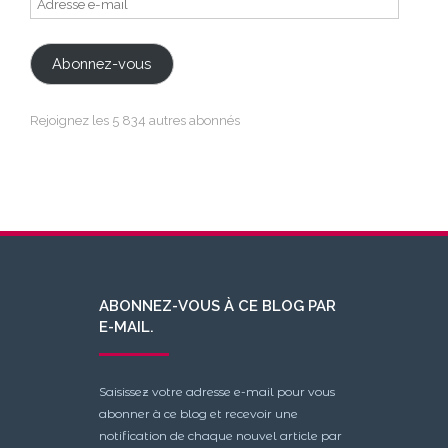
e-
mail
Abonnez-vous
Rejoignez les 5 834 autres abonnés
ABONNEZ-VOUS À CE BLOG PAR
E-MAIL.
Saisissez votre adresse e-mail pour vous
abonner à ce blog et recevoir une
notification de chaque nouvel article par