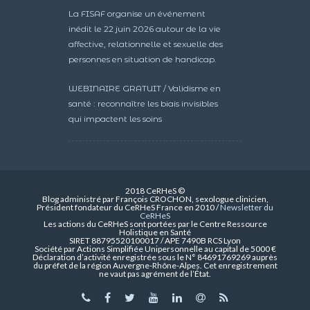
La FISAF organise un événement
inédit le 22 juin 2026 autour de la vie
affective, relationnelle et sexuelle des
personnes en situation de handicap.
WEBINAIRE GRATUIT / Validisme en
santé : reconnaître les biais invisibles
qui impactent les soins
2018 CeRHeS ©
Blog administré par François CROCHON, sexologue clinicien,
Président fondateur du CeRHeS France en 2010 /
Newsletter du
CeRHeS
Les actions du CeRHeS sont portées par le Centre Ressource
Holistique en Santé
SIRET 88795520100017 / APE 7490B RCS Lyon
Société par Actions Simplifiée Unipersonnelle au capital de 5000 €
Déclaration d’activité enregistrée sous le N° 84691769269 auprès
du préfet de la région Auvergne-Rhône-Alpes. Cet enregistrement
ne vaut pas agrément de l’État.