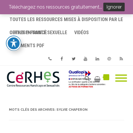
ACCUEIL
Téléchargez nos ressources gratuitement...
Ignorer
TOUTES LES RESSOURCES MISES À DISPOSITION PAR LE
CERHES® FRANCE
OUTILS EN SANTÉ SEXUELLE
VIDÉOS
DOCUMENTS PDF
Phone
Facebook
Twitter
Youtube
Linkedin
Email
RSS
MOTS CLÉS DES ARCHIVES:
SYLVIE CHAPERON