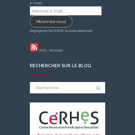
e-mail.
Adresse
e-
Abonnez-vous
mail
Rejoignez les 5 834 autres abonnés
RSS - Articles
RECHERCHER SUR LE BLOG
Search
for: