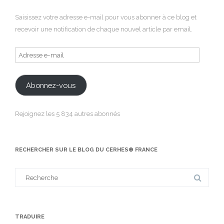
Saisissez votre adresse e-mail pour vous abonner à ce blog et
recevoir une notification de chaque nouvel article par email.
Adresse
e-
mail
Abonnez-vous
Rejoignez les 5 834 autres abonnés
RECHERCHER SUR LE BLOG DU CERHES® FRANCE
Search
for:
TRADUIRE