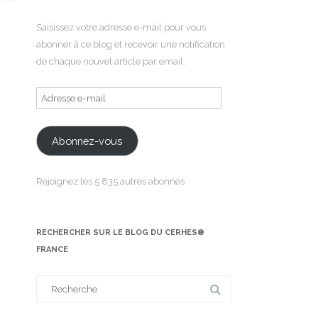
Saisissez votre adresse e-mail pour vous
abonner à ce blog et recevoir une notification
de chaque nouvel article par email.
Adresse
e-
mail
Abonnez-vous
Rejoignez les 5 835 autres abonnés
RECHERCHER SUR LE BLOG DU CERHES®
FRANCE
Search
for: