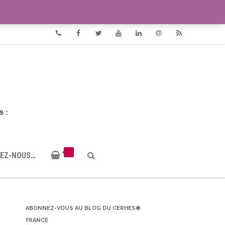
VIDÉOS
DOCUMENTS PDF
Phone
Facebook
Twitter
Youtube
Linkedin
Email
RSS
EZ-NOUS…
ABONNEZ-VOUS AU BLOG DU CERHES®
FRANCE