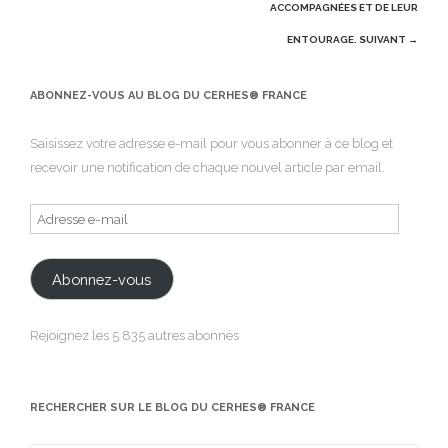
ACCOMPAGNÉES ET DE LEUR
ENTOURAGE.
SUIVANT →
ABONNEZ-VOUS AU BLOG DU CERHES® FRANCE
Saisissez votre adresse e-mail pour vous abonner à ce blog et
recevoir une notification de chaque nouvel article par email.
Adresse
e-
mail
Abonnez-vous
Rejoignez les 5 835 autres abonnés
RECHERCHER SUR LE BLOG DU CERHES® FRANCE