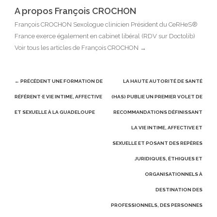
A propos François CROCHON
François CROCHON Sexologue clinicien Président du CeRHeS®
France exerce également en cabinet libéral (RDV sur Doctolib)
Voir tous les articles de François CROCHON
→
Post
← PRÉCÉDENT
UNE FORMATION DE
LA HAUTE AUTORITÉ DE SANTÉ
navigation
RÉFÉRENT·E VIE INTIME, AFFECTIVE
(HAS) PUBLIE UN PREMIER VOLET DE
ET SEXUELLE À LA GUADELOUPE
RECOMMANDATIONS DÉFINISSANT
LA VIE INTIME, AFFECTIVE ET
SEXUELLE ET POSANT DES REPÈRES
JURIDIQUES, ÉTHIQUES ET
ORGANISATIONNELS À
DESTINATION DES
PROFESSIONNELS, DES PERSONNES