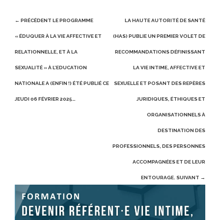
Post
← PRÉCÉDENT
LE PROGRAMME
LA HAUTE AUTORITÉ DE SANTÉ
navigation
« ÉDUQUER À LA VIE AFFECTIVE ET
(HAS) PUBLIE UN PREMIER VOLET DE
RELATIONNELLE, ET À LA
RECOMMANDATIONS DÉFINISSANT
SEXUALITÉ » À L’EDUCATION
LA VIE INTIME, AFFECTIVE ET
NATIONALE A (ENFIN !) ÉTÉ PUBLIÉ CE
SEXUELLE ET POSANT DES REPÈRES
JEUDI 06 FÉVRIER 2025…
JURIDIQUES, ÉTHIQUES ET
ORGANISATIONNELS À
DESTINATION DES
PROFESSIONNELS, DES PERSONNES
ACCOMPAGNÉES ET DE LEUR
ENTOURAGE.
SUIVANT →