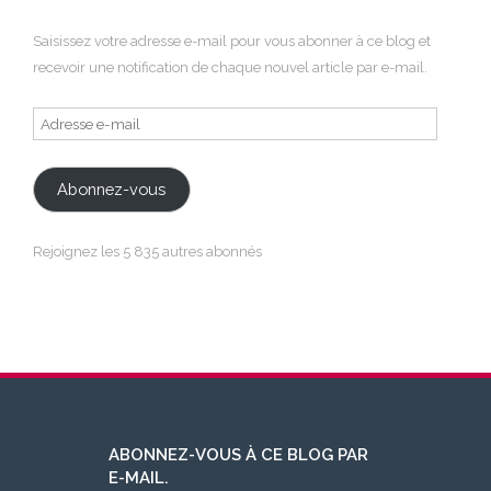
Saisissez votre adresse e-mail pour vous abonner à ce blog et
recevoir une notification de chaque nouvel article par e-mail.
Adresse
e-
mail
Abonnez-vous
Rejoignez les 5 835 autres abonnés
ABONNEZ-VOUS À CE BLOG PAR
E-MAIL.