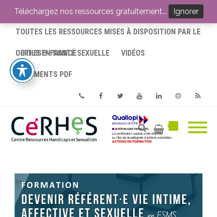
ACCUEIL
Téléchargez nos ressources gratuitement...
Ignorer
TOUTES LES RESSOURCES MISES À DISPOSITION PAR LE
CERHES® FRANCE
OUTILS EN SANTÉ SEXUELLE
VIDÉOS
DOCUMENTS PDF
Phone
Facebook
Twitter
Youtube
Linkedin
Email
RSS