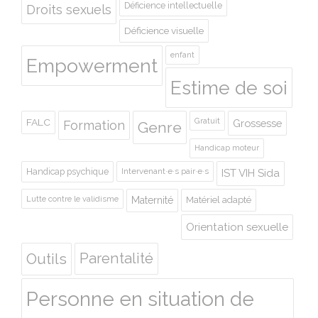
Déficience intellectuelle
Droits sexuels
Déficience visuelle
enfant
Empowerment
Estime de soi
Gratuit
FALC
Grossesse
Formation
Genre
Handicap moteur
Handicap psychique
Intervenant·e·s pair·e·s
IST VIH Sida
Lutte contre le validisme
Maternité
Matériel adapté
Orientation sexuelle
Outils
Parentalité
Personne en situation de