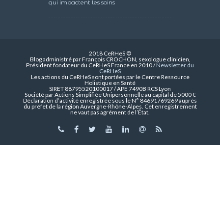
qui impactent les soins
2018 CeRHeS ©
Blog administré par François CROCHON, sexologue clinicien,
Président fondateur du CeRHeS France en 2010 /
Newsletter du
CeRHeS
Les actions du CeRHeS sont portées par le Centre Ressource
Holistique en Santé
SIRET 88795520100017 / APE 7490B RCS Lyon
Société par Actions Simplifiée Unipersonnelle au capital de 5000 €
Déclaration d’activité enregistrée sous le N° 84691769269 auprès
du préfet de la région Auvergne-Rhône-Alpes. Cet enregistrement
ne vaut pas agrément de l’État.