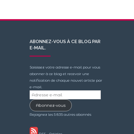
ABONNEZ-VOUS À CE BLOG PAR
E-MAIL.
Saisissez votre adresse e-mail pour vous
abonner à ce blog et recevoir une
notification de chaque nouvel article par
e-mail.
Adresse
e-
Abonnez-vous
mail
Rejoignez les 5 835 autres abonnés
RSS - Articles