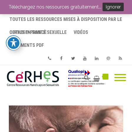
ACCUEIL
Téléchargez nos ressources gratuitement...
Ignorer
TOUTES LES RESSOURCES MISES À DISPOSITION PAR LE
CERHES® FRANCE
OUTILS EN SANTÉ SEXUELLE
VIDÉOS
DOCUMENTS PDF
Phone
Facebook
Twitter
Youtube
Linkedin
Email
RSS