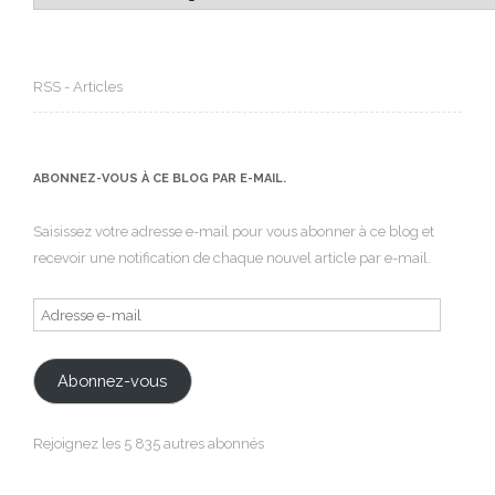
RSS - Articles
ABONNEZ-VOUS À CE BLOG PAR E-MAIL.
Saisissez votre adresse e-mail pour vous abonner à ce blog et
recevoir une notification de chaque nouvel article par e-mail.
Adresse
e-
mail
Abonnez-vous
Rejoignez les 5 835 autres abonnés