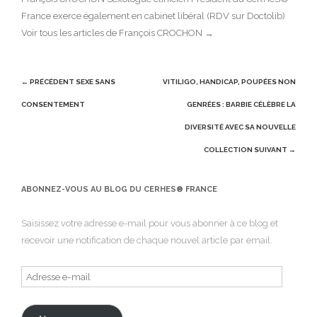
France exerce également en cabinet libéral (RDV sur Doctolib)
Voir tous les articles de François CROCHON
→
Post
← PRÉCÉDENT
SEXE SANS
VITILIGO, HANDICAP, POUPÉES NON
navigation
CONSENTEMENT
GENRÉES : BARBIE CÉLÈBRE LA
DIVERSITÉ AVEC SA NOUVELLE
COLLECTION
SUIVANT →
ABONNEZ-VOUS AU BLOG DU CERHES® FRANCE
Saisissez votre adresse e-mail pour vous abonner à ce blog et
recevoir une notification de chaque nouvel article par email.
Adresse
e-
mail