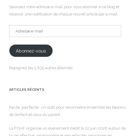
Saisissez votre adresse e-mail pour vous abonner à ce blog et
recevoir une notification de chaque nouvel article par e-mail.
Adresse
e-
mail
Abonnez-vous
Rejoignez les 5 835 autres abonnés
ARTICLES RÉCENTS
Facile, pas facile : un outil pour reconnaître ensemble les besoins
de l’enfant et ceux du parent
La FISAF organise un événement inédit le 22 juin 2026 autour de
la vie affective, relationnelle et sexuelle des personnes en