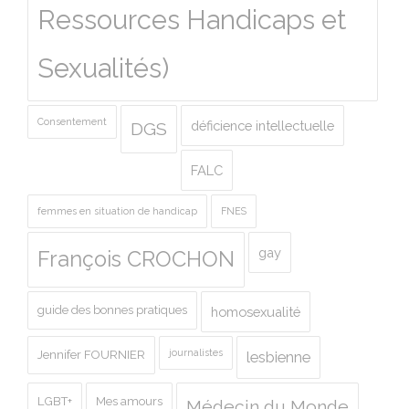
Ressources Handicaps et
Sexualités)
Consentement
déficience intellectuelle
DGS
FALC
femmes en situation de handicap
FNES
gay
François CROCHON
guide des bonnes pratiques
homosexualité
journalistes
Jennifer FOURNIER
lesbienne
LGBT+
Mes amours
Médecin du Monde