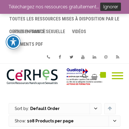
ACCUEIL
Téléchargez nos ressources gratuitement...
Ignorer
TOUTES LES RESSOURCES MISES À DISPOSITION PAR LE
CERHES® FRANCE
OUTILS EN SANTÉ SEXUELLE
VIDÉOS
DOCUMENTS PDF
Phone
Facebook
Twitter
Youtube
Linkedin
Email
RSS
Sort by:
Default Order
Show:
108 Products per page