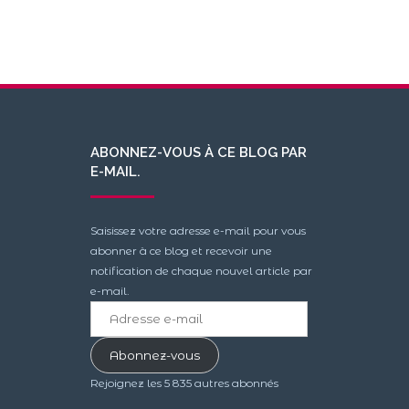
ABONNEZ-VOUS À CE BLOG PAR
E-MAIL.
Saisissez votre adresse e-mail pour vous
abonner à ce blog et recevoir une
notification de chaque nouvel article par
e-mail.
Adresse
e-
mail
Abonnez-vous
Rejoignez les 5 835 autres abonnés