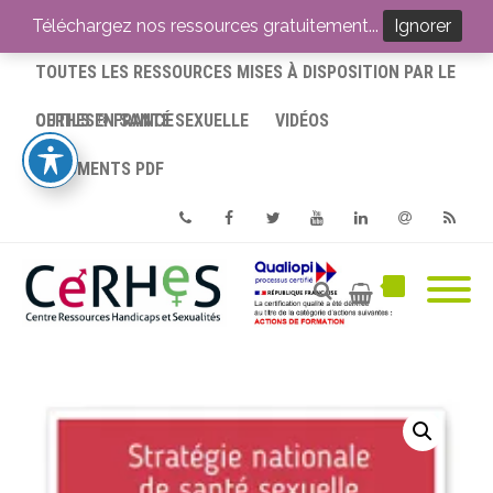
ACCUEIL
Téléchargez nos ressources gratuitement...
Ignorer
TOUTES LES RESSOURCES MISES À DISPOSITION PAR LE
CERHES® FRANCE
OUTILS EN SANTÉ SEXUELLE
VIDÉOS
DOCUMENTS PDF
Phone
Facebook
Twitter
Youtube
Linkedin
Email
RSS