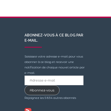
ABONNEZ-VOUS À CE BLOG PAR
E-MAIL.
Saisissez votre adresse e-mail pour vous
abonner à ce blog et recevoir une
notification de chaque nouvel article par
e-mail.
Adresse
e-
mail
Abonnez-vous
Rejoignez les 5 834 autres abonnés