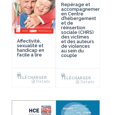
Repérage et
accompagnement
en Centre
d’hébergement
et de
réinsertion
sociale (CHRS)
des victimes
Affectivité,
et des auteurs
sexualité et
de violences
handicap en
au sein du
facile à lire
couple
TÉLÉCHARGER
TÉLÉCHARGER
Details
Details