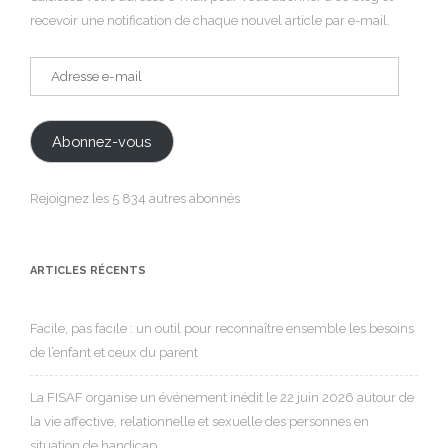
recevoir une notification de chaque nouvel article par e-mail.
Adresse
e-
mail
Abonnez-vous
Rejoignez les 5 834 autres abonnés
ARTICLES RÉCENTS
Facile, pas facile : un outil pour reconnaître ensemble les besoins
de l’enfant et ceux du parent
La FISAF organise un événement inédit le 22 juin 2026 autour de
la vie affective, relationnelle et sexuelle des personnes en
situation de handicap.