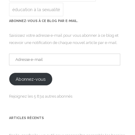
éducation à la sexualité
ABONNEZ-VOUS À CE BLOG PAR E-MAIL.
Saisissez votre adresse e-mail pour vous abonner à ce blog et
recevoir une notification de chaque nouvel article par e-mail.
Adresse
e-
mail
Abonnez-vous
Rejoignez les 5 834 autres abonnés
ARTICLES RÉCENTS