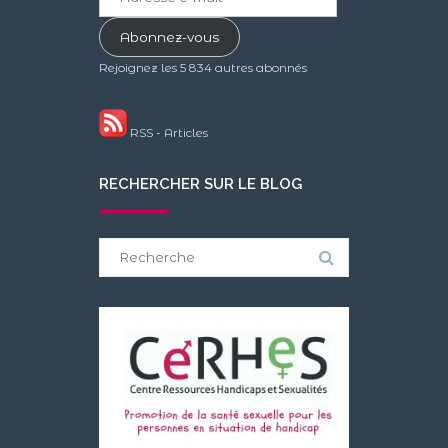
e-
mail
Abonnez-vous
Rejoignez les 5 834 autres abonnés
RSS - Articles
RECHERCHER SUR LE BLOG
Search
for: