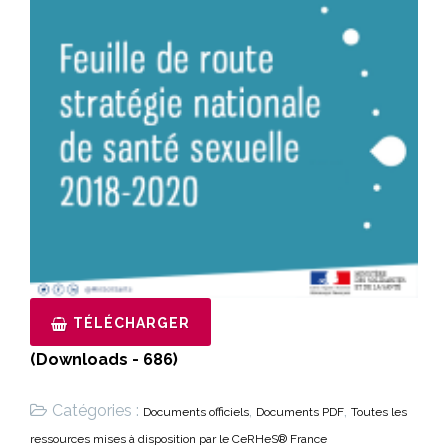
TÉLÉCHARGER
(Downloads - 686)
Catégories :
,
,
Documents officiels
Documents PDF
Toutes les
ressources mises à disposition par le CeRHeS® France