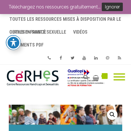
ACCUEIL
Téléchargez nos ressources gratuitement...
Ignorer
TOUTES LES RESSOURCES MISES À DISPOSITION PAR LE
CERHES® FRANCE
OUTILS EN SANTÉ SEXUELLE
VIDÉOS
DOCUMENTS PDF
Phone
Facebook
Twitter
Youtube
Linkedin
Email
RSS