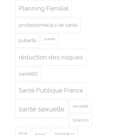
Planning Familial
professionnel.le.s de santé
Quebec
puberté
réduction des risques
santéBD
Santé Publique France
sexualité
santé sexuelle
Sidaction
Sénat
Trisomie 21
trans*