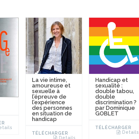
La vie intime,
Handicap et
amoureuse et
sexualité :
sexuelle à
double tabou,
l’épreuve de
double
l’expérience
discrimination ?
des personnes
par Dominique
en situation de
GOBLET
handicap
ER
TÉLÉCHARGER
etails
Details
TÉLÉCHARGER
Details