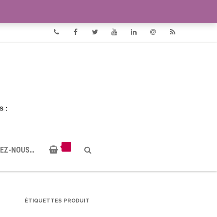
VIDÉOS
DOCUMENTS PDF
Phone
Facebook
Twitter
Youtube
Linkedin
Email
RSS
EZ-NOUS…
ÉTIQUETTES PRODUIT