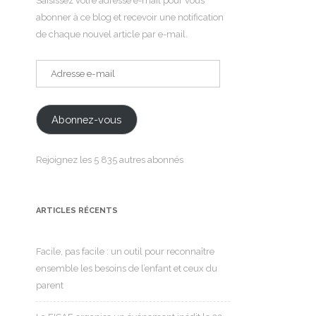
Saisissez votre adresse e-mail pour vous
abonner à ce blog et recevoir une notification
de chaque nouvel article par e-mail.
Adresse
e-
mail
Abonnez-vous
Rejoignez les 5 835 autres abonnés
ARTICLES RÉCENTS
Facile, pas facile : un outil pour reconnaître
ensemble les besoins de l’enfant et ceux du
parent