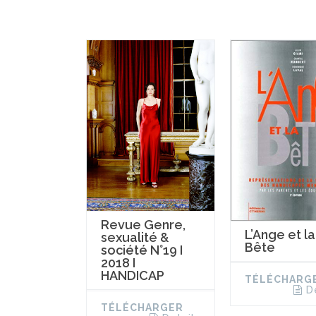
Revue Genre,
L’Ange et la
sexualité &
Bête
société N°19 I
2018 I
HANDICAP
TÉLÉCHARG
D
TÉLÉCHARGER