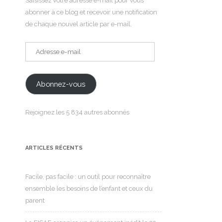
Saisissez votre adresse e-mail pour vous
abonner à ce blog et recevoir une notification
de chaque nouvel article par e-mail.
Adresse
e-
mail
Abonnez-vous
Rejoignez les 5 834 autres abonnés
ARTICLES RÉCENTS
Facile, pas facile : un outil pour reconnaître
ensemble les besoins de l’enfant et ceux du
parent