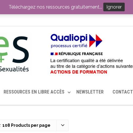
ITION PAR LE CERHES® FRANCE
OUTILS EN SANTÉ SEXUELLE
Téléchargez nos ressources gratuitement...
Ignorer
RESSOURCES EN LIBRE ACCÈS
NEWSLETTER
CONTACT
:
108 Products per page