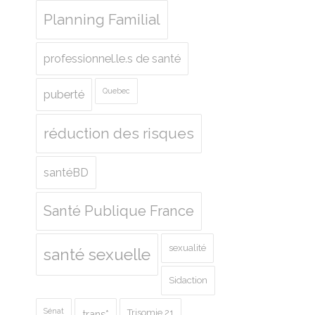
Planning Familial
professionnel.le.s de santé
Quebec
puberté
réduction des risques
santéBD
Santé Publique France
sexualité
santé sexuelle
Sidaction
Sénat
Trisomie 21
trans*