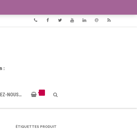
VIDÉOS
DOCUMENTS PDF
Phone
Facebook
Twitter
Youtube
Linkedin
Email
RSS
EZ-NOUS…
ÉTIQUETTES PRODUIT