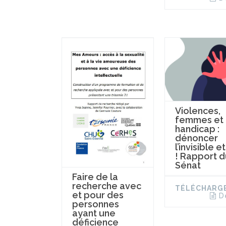
Violences,
femmes et
handicap :
dénoncer
l’invisible e
! Rapport d
Sénat
Faire de la
recherche avec
TÉLÉCHARG
et pour des
D
personnes
ayant une
déficience