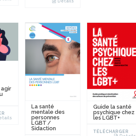
Details
t agir
u
La santé
Guide la santé
mentale des
psychique chez
ER
personnes
les LGBT+
etails
LGBT /
Sidaction
TÉLÉCHARGER
Details