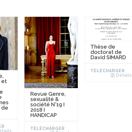
Thèse de
doctorat de
David SIMARD
TÉLÉCHARGER
Details
e,
 et
de
Revue Genre,
e
sexualité &
nes
société N°19 I
n de
2018 I
HANDICAP
ER
TÉLÉCHARGER
etails