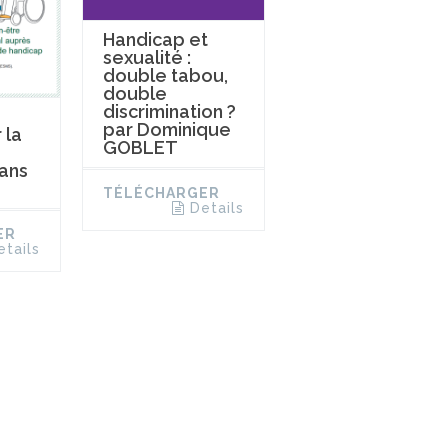
Handicap et
sexualité :
double tabou,
double
discrimination ?
par Dominique
 la
GOBLET
dans
TÉLÉCHARGER
Details
ER
etails