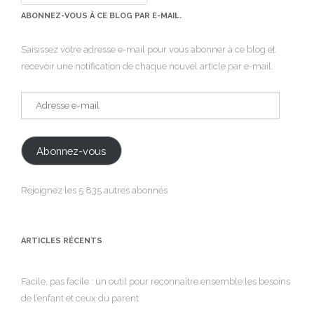
ABONNEZ-VOUS À CE BLOG PAR E-MAIL.
Saisissez votre adresse e-mail pour vous abonner à ce blog et
recevoir une notification de chaque nouvel article par e-mail.
Adresse
e-
mail
Abonnez-vous
Rejoignez les 5 835 autres abonnés
ARTICLES RÉCENTS
Facile, pas facile : un outil pour reconnaître ensemble les besoins
de l’enfant et ceux du parent