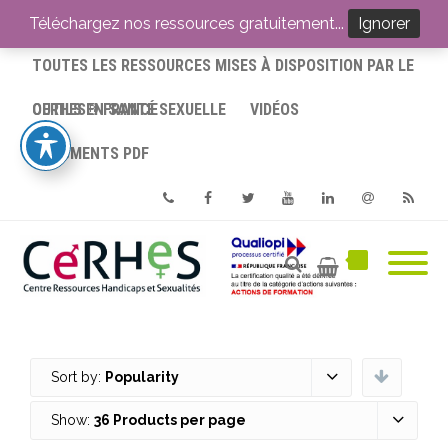
ACCUEIL
Téléchargez nos ressources gratuitement...
Ignorer
TOUTES LES RESSOURCES MISES À DISPOSITION PAR LE
CERHES® FRANCE
OUTILS EN SANTÉ SEXUELLE
VIDÉOS
DOCUMENTS PDF
Phone
Facebook
Twitter
Youtube
Linkedin
Email
RSS
Sort by:
Popularity
Show:
36 Products per page