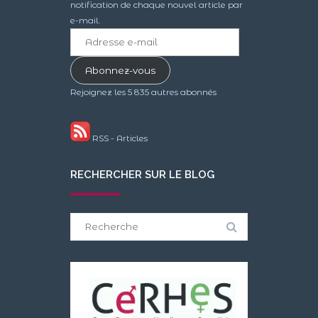
notification de chaque nouvel article par
e-mail.
Adresse
e-
mail
Abonnez-vous
Rejoignez les 5 835 autres abonnés
RSS - Articles
RECHERCHER SUR LE BLOG
Search
for: