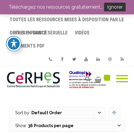
ACCUEIL
Téléchargez nos ressources gratuitement...
Ignorer
TOUTES LES RESSOURCES MISES À DISPOSITION PAR LE
CERHES® FRANCE
OUTILS EN SANTÉ SEXUELLE
VIDÉOS
DOCUMENTS PDF
Phone
Facebook
Twitter
Youtube
Linkedin
Email
RSS
Sort by:
Default Order
Show:
36 Products per page