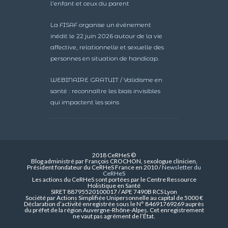
l’enfant et ceux du parent
La FISAF organise un événement
inédit le 22 juin 2026 autour de la vie
affective, relationnelle et sexuelle des
personnes en situation de handicap.
WEBINAIRE GRATUIT / Validisme en
santé : reconnaître les biais invisibles
qui impactent les soins
2018 CeRHeS ©
Blog administré par François CROCHON, sexologue clinicien,
Président fondateur du CeRHeS France en 2010 /
Newsletter du
CeRHeS
Les actions du CeRHeS sont portées par le Centre Ressource
Holistique en Santé
SIRET 88795520100017 / APE 7490B RCS Lyon
Société par Actions Simplifiée Unipersonnelle au capital de 5000 €
Déclaration d’activité enregistrée sous le N° 84691769269 auprès
du préfet de la région Auvergne-Rhône-Alpes. Cet enregistrement
ne vaut pas agrément de l’État.