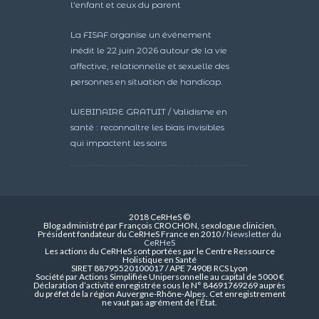
l’enfant et ceux du parent
La FISAF organise un événement
inédit le 22 juin 2026 autour de la vie
affective, relationnelle et sexuelle des
personnes en situation de handicap.
WEBINAIRE GRATUIT / Validisme en
santé : reconnaître les biais invisibles
qui impactent les soins
2018 CeRHeS ©
Blog administré par François CROCHON, sexologue clinicien,
Président fondateur du CeRHeS France en 2010 /
Newsletter du
CeRHeS
Les actions du CeRHeS sont portées par le Centre Ressource
Holistique en Santé
SIRET 88795520100017 / APE 7490B RCS Lyon
Société par Actions Simplifiée Unipersonnelle au capital de 5000 €
Déclaration d’activité enregistrée sous le N° 84691769269 auprès
du préfet de la région Auvergne-Rhône-Alpes. Cet enregistrement
ne vaut pas agrément de l’État.