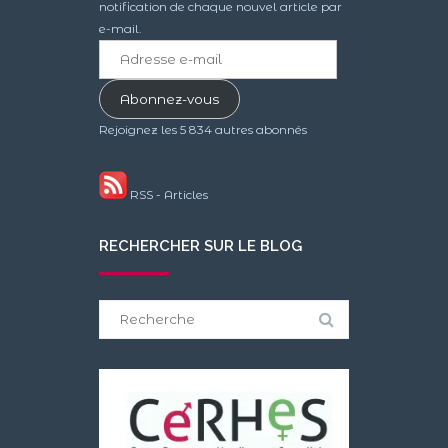
notification de chaque nouvel article par
e-mail.
Adresse
e-
mail
Abonnez-vous
Rejoignez les 5 834 autres abonnés
RSS - Articles
RECHERCHER SUR LE BLOG
Search
for: