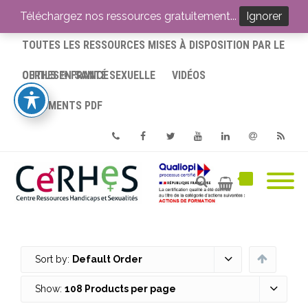
ACCUEIL
Téléchargez nos ressources gratuitement...
Ignorer
TOUTES LES RESSOURCES MISES À DISPOSITION PAR LE
CERHES® FRANCE
OUTILS EN SANTÉ SEXUELLE
VIDÉOS
DOCUMENTS PDF
Phone
Facebook
Twitter
Youtube
Linkedin
Email
RSS
Sort by:
Default Order
Show:
108 Products per page