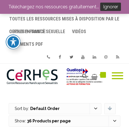
ACCUEIL
Téléchargez nos ressources gratuitement...
Ignorer
TOUTES LES RESSOURCES MISES À DISPOSITION PAR LE
CERHES® FRANCE
OUTILS EN SANTÉ SEXUELLE
VIDÉOS
DOCUMENTS PDF
Phone
Facebook
Twitter
Youtube
Linkedin
Email
RSS
Sort by:
Default Order
Show:
36 Products per page