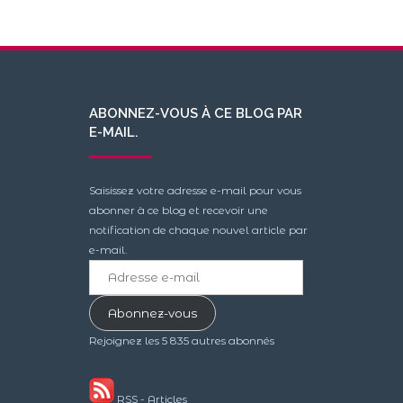
ABONNEZ-VOUS À CE BLOG PAR
E-MAIL.
Saisissez votre adresse e-mail pour vous
abonner à ce blog et recevoir une
notification de chaque nouvel article par
e-mail.
Adresse
e-
mail
Abonnez-vous
Rejoignez les 5 835 autres abonnés
RSS - Articles