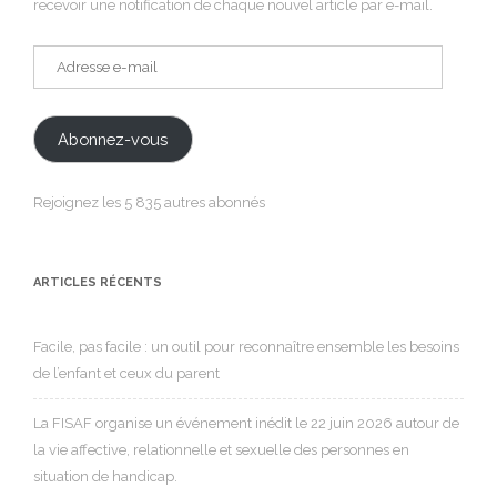
recevoir une notification de chaque nouvel article par e-mail.
Adresse
e-
mail
Abonnez-vous
Rejoignez les 5 835 autres abonnés
ARTICLES RÉCENTS
Facile, pas facile : un outil pour reconnaître ensemble les besoins
de l’enfant et ceux du parent
La FISAF organise un événement inédit le 22 juin 2026 autour de
la vie affective, relationnelle et sexuelle des personnes en
situation de handicap.