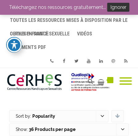
ACCUEIL
Téléchargez nos ressources gratuitement...
Ignorer
TOUTES LES RESSOURCES MISES À DISPOSITION PAR LE
CERHES® FRANCE
OUTILS EN SANTÉ SEXUELLE
VIDÉOS
DOCUMENTS PDF
Phone
Facebook
Twitter
Youtube
Linkedin
Email
RSS
Sort by:
Popularity
Show:
36 Products per page