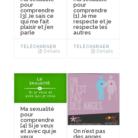
pour
pour
comprendre
comprendre
[3] Je sais ce
[1] Je me
qui me fait
respecte et je
plaisir et j’en
respecte les
parle
autres
TÉLÉCHARGER
TÉLÉCHARGER
Details
Details
Ma sexualité
pour
comprendre
[4] Si je veux
On n’est pas
et avec qui je
des anges
veux