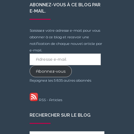
ABONNEZ-VOUS À CE BLOG PAR
E-MAIL.
Saisissez votre adresse e-mail pour vous
abonner à ce blog et recevoir une
notification de chaque nouvel article par
e-mail.
Adresse
e-
mail
Abonnez-vous
Rejoignez les 5 835 autres abonnés
RSS - Articles
RECHERCHER SUR LE BLOG