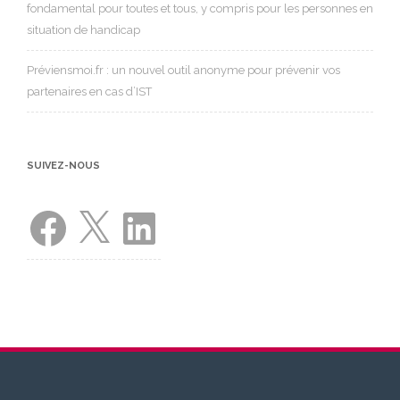
fondamental pour toutes et tous, y compris pour les personnes en
situation de handicap
Préviensmoi.fr : un nouvel outil anonyme pour prévenir vos
partenaires en cas d’IST
SUIVEZ-NOUS
Facebook
X
LinkedIn