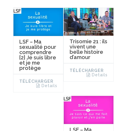
Trisomie 21 : ils
LSF – Ma
vivent une
sexualité pour
belle histoire
comprendre
d’amour
[2] Je suis libre
et je me
protège
TÉLÉCHARGER
Details
TÉLÉCHARGER
Details
LSF – Ma