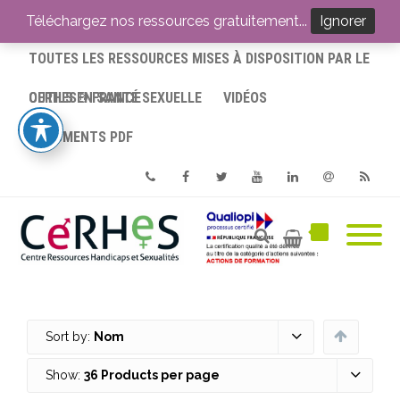
ACCUEIL
Téléchargez nos ressources gratuitement...
Ignorer
TOUTES LES RESSOURCES MISES À DISPOSITION PAR LE
CERHES® FRANCE
OUTILS EN SANTÉ SEXUELLE
VIDÉOS
DOCUMENTS PDF
Phone
Facebook
Twitter
Youtube
Linkedin
Email
RSS
Sort by:
Nom
Show:
36 Products per page