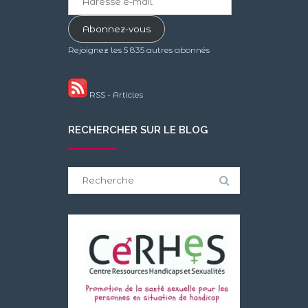
e-
mail
Abonnez-vous
Rejoignez les 5 835 autres abonnés
RSS - Articles
RECHERCHER SUR LE BLOG
Search
for: