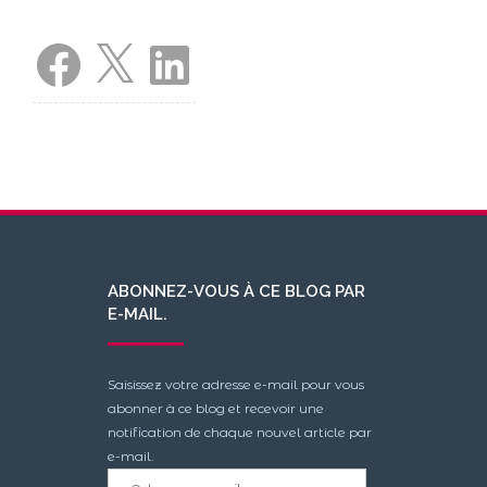
Facebook
X
LinkedIn
ABONNEZ-VOUS À CE BLOG PAR
E-MAIL.
Saisissez votre adresse e-mail pour vous
abonner à ce blog et recevoir une
notification de chaque nouvel article par
e-mail.
Adresse