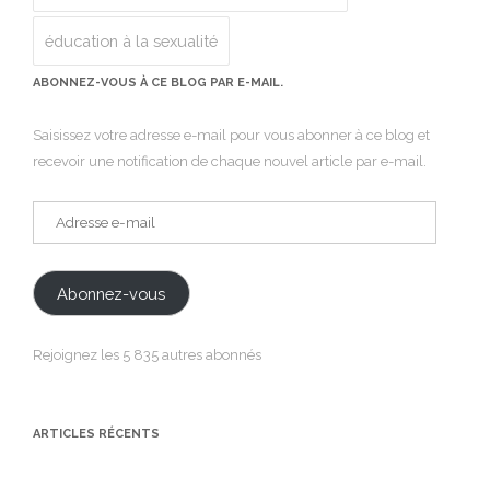
éducation à la sexualité
ABONNEZ-VOUS À CE BLOG PAR E-MAIL.
Saisissez votre adresse e-mail pour vous abonner à ce blog et
recevoir une notification de chaque nouvel article par e-mail.
Adresse
e-
mail
Abonnez-vous
Rejoignez les 5 835 autres abonnés
ARTICLES RÉCENTS