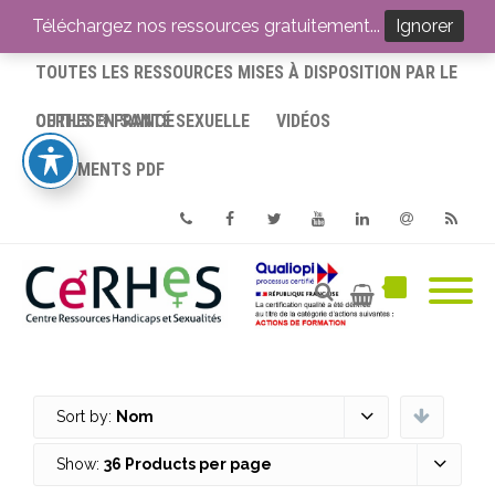
ACCUEIL
Téléchargez nos ressources gratuitement...
Ignorer
TOUTES LES RESSOURCES MISES À DISPOSITION PAR LE
CERHES® FRANCE
OUTILS EN SANTÉ SEXUELLE
VIDÉOS
DOCUMENTS PDF
Phone
Facebook
Twitter
Youtube
Linkedin
Email
RSS
Sort by:
Nom
Show:
36 Products per page