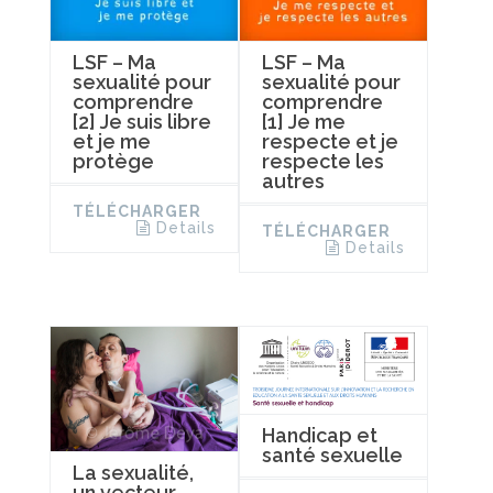
LSF – Ma
LSF – Ma
sexualité pour
sexualité pour
comprendre
comprendre
[2] Je suis libre
[1] Je me
et je me
respecte et je
protège
respecte les
autres
TÉLÉCHARGER
Details
TÉLÉCHARGER
Details
Handicap et
santé sexuelle
La sexualité,
un vecteur