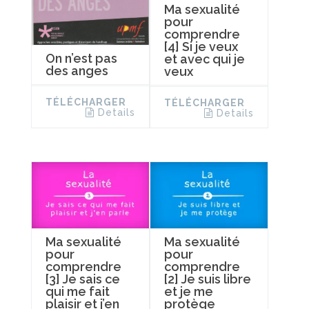
Ma sexualité
pour
comprendre
[4] Si je veux
On n’est pas
et avec qui je
des anges
veux
TÉLÉCHARGER
TÉLÉCHARGER
Details
Details
Ma sexualité
Ma sexualité
pour
pour
comprendre
comprendre
[3] Je sais ce
[2] Je suis libre
qui me fait
et je me
plaisir et j’en
protège