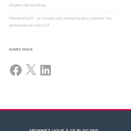
situation de handicap
Préviensmoi.fr : un nouvel outil anonyme pour prévenir vos
partenaires en cas d’IST
SUIVEZ-NOUS
Facebook
X
LinkedIn
ABONNEZ-VOUS À CE BLOG PAR