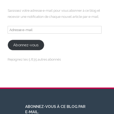
Saisissez votre adresse e-mail pour vous abonner à ce blog et
recevoir une notification de chaque nouvel article par e-mail.
Adresse
e-
mail
Abonnez-vous
Rejoignez les 5 835 autres abonnés
ABONNEZ-VOUS À CE BLOG PAR
E-MAIL.