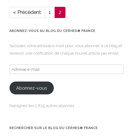
« Précédent
1
2
Page
Page
ABONNEZ-VOUS AU BLOG DU CERHES® FRANCE
Saisissez votre adresse e-mail pour vous abonner à ce blog et
recevoir une notification de chaque nouvel article par email.
Adresse
e-
mail
Abonnez-vous
Rejoignez les 5 835 autres abonnés
RECHERCHER SUR LE BLOG DU CERHES® FRANCE