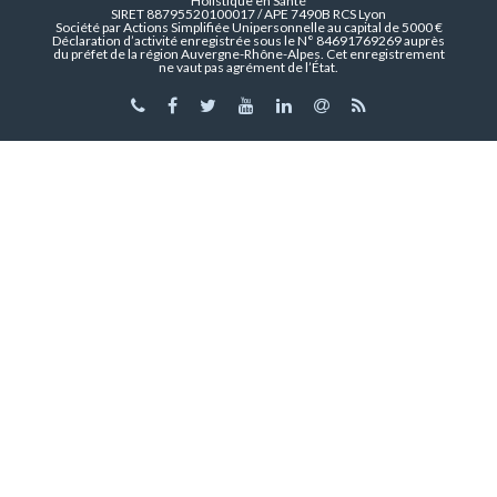
Holistique en Santé
SIRET 88795520100017 / APE 7490B RCS Lyon
Société par Actions Simplifiée Unipersonnelle au capital de 5000 €
Déclaration d’activité enregistrée sous le N° 84691769269 auprès
du préfet de la région Auvergne-Rhône-Alpes. Cet enregistrement
ne vaut pas agrément de l’État.