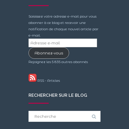
Saisissez votre adresse e-mail pour vous
abonner à ce blog et recevoir une
notification de chaque nouvel article par
e-mail.
Adresse
e-
Abonnez-vous
mail
Rejoignez les 5 835 autres abonnés
RSS - Articles
RECHERCHER SUR LE BLOG
Search
for: