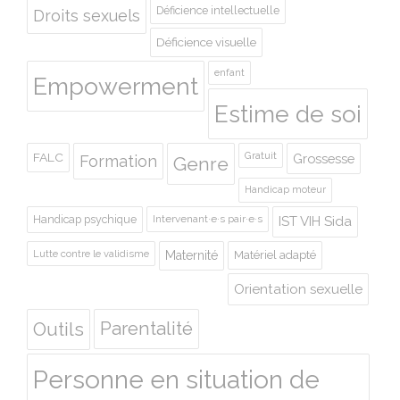
Déficience intellectuelle
Droits sexuels
Déficience visuelle
enfant
Empowerment
Estime de soi
Gratuit
FALC
Grossesse
Formation
Genre
Handicap moteur
Handicap psychique
Intervenant·e·s pair·e·s
IST VIH Sida
Lutte contre le validisme
Maternité
Matériel adapté
Orientation sexuelle
Outils
Parentalité
Personne en situation de