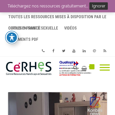
ACCUEIL
Téléchargez nos ressources gratuitement...
Ignorer
TOUTES LES RESSOURCES MISES À DISPOSITION PAR LE
CERHES® FRANCE
OUTILS EN SANTÉ SEXUELLE
VIDÉOS
DOCUMENTS PDF
Phone
Facebook
Twitter
Youtube
Linkedin
Email
RSS